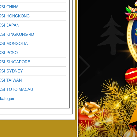
SI CHINA
KSI HONGKONG
KSI JAPAN
KSI KINGKONG 4D
KSI MONGOLIA
KSI PCSO
KSI SINGAPORE
KSI SYDNEY
KSI TAIWAN
KSI TOTO MACAU
kategori