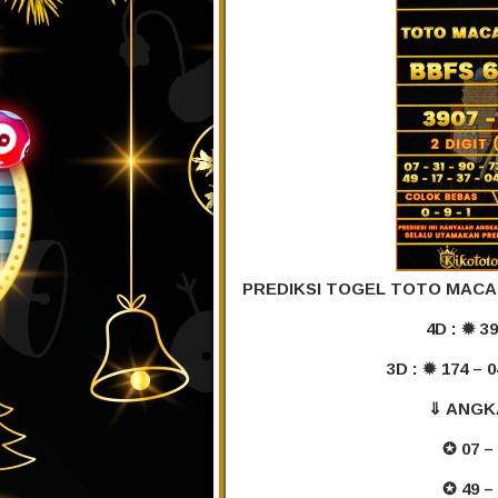
PREDIKSI TOGEL TOTO MACAU 
4D : ✹ 3
3D : ✹ 174 – 
⇓ ANGKA
✪ 07 – 
✪ 49 – 