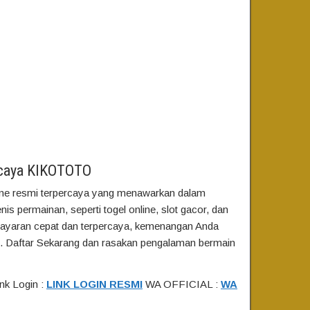
ercaya KIKOTOTO
line resmi terpercaya yang menawarkan dalam
enis permainan, seperti togel online, slot gacor, dan
bayaran cepat dan terpercaya, kemenangan Anda
t. Daftar Sekarang dan rasakan pengalaman bermain
nk Login :
LINK LOGIN RESMI
WA OFFICIAL :
WA