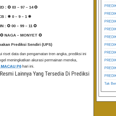
PREDIK
D : ✪ 03 – 97 – 14 ✪
PREDI
CB : ✹ 0 – 9 – 1 ✹
PREDI
N : ✪ 00 – 99 – 11 ✪
PREDI
: ✪ NAGA – MONYET ✪
PREDI
akan Prediksi Sendiri (UPS)
PREDI
PREDI
iset data dan pengamatan tren angka, prediksi ini
ogel meningkatkan akurasi permainan mereka,
PREDI
 MACAU P6
hari ini.
PREDI
Resmi Lainnya Yang Tersedia Di Prediksi
PREDI
Tak Ber