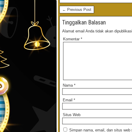
← Previous Post
Tinggalkan Balasan
Alamat email Anda tidak akan dipublikas
Komentar
*
Nama
*
Email
*
Situs Web
Simpan nama, email, dan situs web 