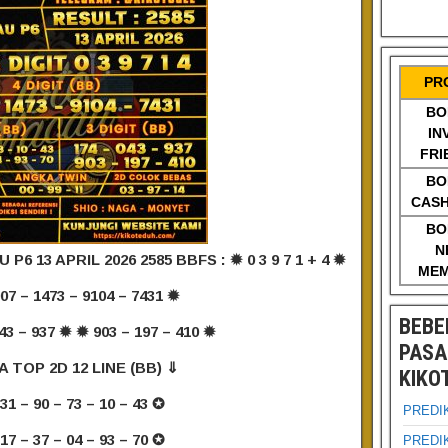
PR
BO
IN
FRI
BO
CAS
BO
N
P6 13 APRIL 2026
2585
BBFS : ✹ 0 3 9 7 1 + 4 ✹
ME
907 – 1473 – 9104 – 7431 ✹
BEBE
043 – 937 ✹
✹ 903 – 197 – 410 ✹
PASA
 TOP 2D 12 LINE (BB) ⇓
KIKO
31 – 90 – 73 – 10 – 43 ✪
PREDI
17 – 37 – 04 – 93 – 70 ✪
PREDI