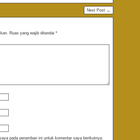
Next Post →
ikan.
Ruas yang wajib ditandai
*
saya pada peramban ini untuk komentar saya berikutnya.