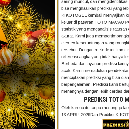
sering muncul, dan mengidentifikasi
bisa menghasilkan prediksi yang leb
KIKOTOGEL kembali menyajikan komb
keluar di pasaran TOTO MACAU P6.
statistik yang menganalisis ratusa
akurat. Kami juga mempertimbangkan
elemen keberuntungan yang mungkin
tersebut. Dengan metode ini, kami
referensi angka yang tidak hanya len
Berbeda dari layanan prediksi lai
acak. Kami memadukan pendekatan a
menciptakan prediksi yang bisa di
berpengalaman. Prediksi kami bert
menangnya dengan lebih cerdas dan
PREDIKSI TOTO M
Oleh karena itu tanpa menunggu l
13 APRIL 2026Dari Prediksi KIKO