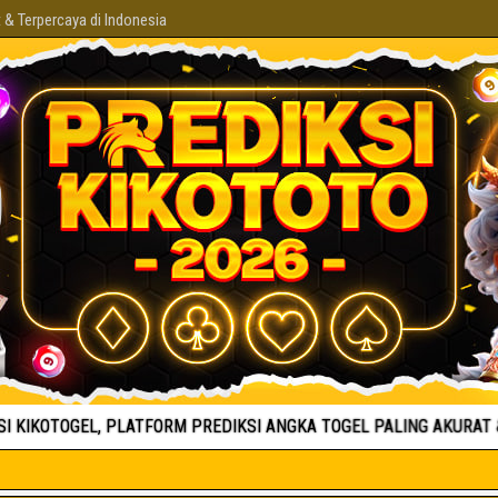
 & Terpercaya di Indonesia
EL, PLATFORM PREDIKSI ANGKA TOGEL PALING AKURAT & TERPERC