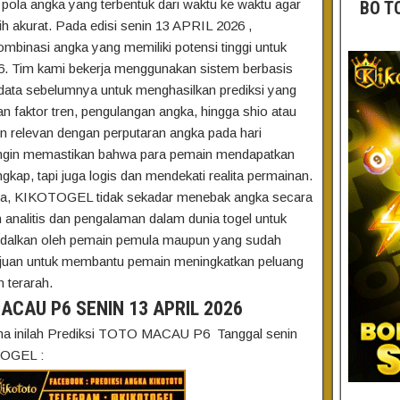
 pola angka yang terbentuk dari waktu ke waktu agar
BO T
ih akurat.
Pada edisi senin 13 APRIL 2026 ,
inasi angka yang memiliki potensi tinggi untuk
 Tim kami bekerja menggunakan sistem berbasis
n data sebelumnya untuk menghasilkan prediksi yang
 faktor tren, pengulangan angka, hingga shio atau
 relevan dengan perputaran angka pada hari
 ingin memastikan bahwa para pemain mendapatkan
gkap, tapi juga logis dan mendekati realita permainan.
nnya, KIKOTOGEL tidak sekadar menebak angka secara
nalitis dan pengalaman dalam dunia togel untuk
andalkan oleh pemain pemula maupun yang sudah
ujuan untuk membantu pemain meningkatkan peluang
 terarah.
ACAU P6 SENIN 13 APRIL 2026
ama inilah Prediksi TOTO MACAU P6 Tanggal
senin
TOGEL :