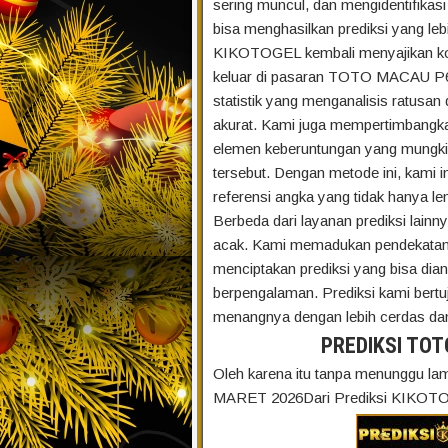
sering muncul, dan mengidentifikasi
bisa menghasilkan prediksi yang leb
KIKOTOGEL kembali menyajikan komb
keluar di pasaran TOTO MACAU P6.
statistik yang menganalisis ratusa
akurat. Kami juga mempertimbangkan
elemen keberuntungan yang mungkin
tersebut. Dengan metode ini, kami
referensi angka yang tidak hanya len
Berbeda dari layanan prediksi lai
acak. Kami memadukan pendekatan a
menciptakan prediksi yang bisa di
berpengalaman. Prediksi kami bert
menangnya dengan lebih cerdas dan
PREDIKSI TOT
Oleh karena itu tanpa menunggu l
MARET 2026Dari Prediksi KIKOTO