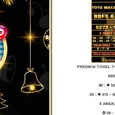
PREDIKSI TOGEL T
BBF
4D : ✹ 5
3D : ✹ 273 – 
⇓ ANGKA
✪ 59 – 