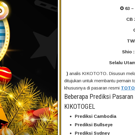
✪ 63 – 
CB 2
TWI
Shio 
Selalu Utam
)
analis KIKOTOTO. Disusun melalui
ditujukan untuk membantu pemain t
khususnya di pasaran resmi
TOTO
Beberapa Prediksi Pasaran 
KIKOTOGEL
Prediksi Cambodia
Prediksi Bullseye
Prediksi Sydney