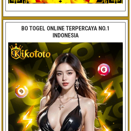
BO TOGEL ONLINE TERPERCAYA NO.1
INDONESIA