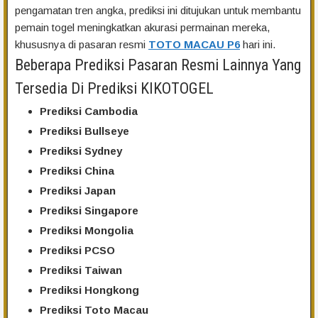
pengamatan tren angka, prediksi ini ditujukan untuk membantu
pemain togel meningkatkan akurasi permainan mereka,
khususnya di pasaran resmi
TOTO MACAU P6
hari ini.
Beberapa Prediksi Pasaran Resmi Lainnya Yang
Tersedia Di Prediksi KIKOTOGEL
Prediksi Cambodia
Prediksi Bullseye
Prediksi Sydney
Prediksi China
Prediksi Japan
Prediksi Singapore
Prediksi Mongolia
Prediksi PCSO
Prediksi Taiwan
Prediksi Hongkong
Prediksi Toto Macau