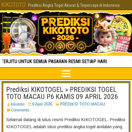
KIKOTOTO
Prediksi Angka Togel Akurat & Terpercaya di Indonesia
TU UNTUK SEMUA PASARAN RESMI SETIAP HARI.
Prediksi KIKOTOGEL » PREDIKSI TOGEL
TOTO MACAU P6 KAMIS 09 APRIL 2026
kikototo
9 April 2026
PREDIKSI TOTO MACAU
Comments
Selamat datang di situs resmi Prediksi KIKOTOGEL. Prediksi
KIKOTOGEL adalah situs prediksi angka togel andalan yang