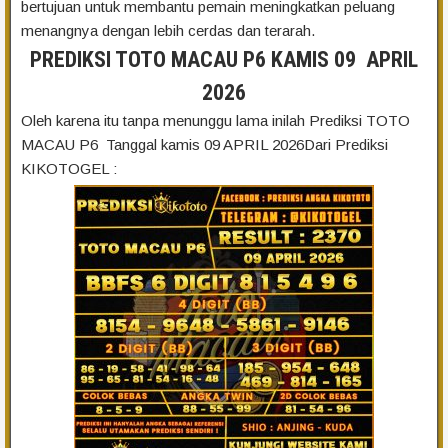
bertujuan untuk membantu pemain meningkatkan peluang
menangnya dengan lebih cerdas dan terarah.
PREDIKSI TOTO MACAU P6 KAMIS 09 APRIL
2026
Oleh karena itu tanpa menunggu lama inilah Prediksi TOTO
MACAU P6 Tanggal
kamis 09 APRIL 2026Dari Prediksi
KIKOTOGEL :