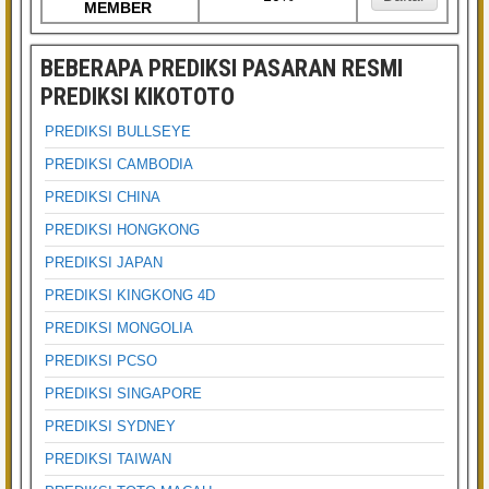
MEMBER
BEBERAPA PREDIKSI PASARAN RESMI
PREDIKSI KIKOTOTO
PREDIKSI BULLSEYE
PREDIKSI CAMBODIA
PREDIKSI CHINA
PREDIKSI HONGKONG
PREDIKSI JAPAN
PREDIKSI KINGKONG 4D
PREDIKSI MONGOLIA
PREDIKSI PCSO
PREDIKSI SINGAPORE
PREDIKSI SYDNEY
PREDIKSI TAIWAN