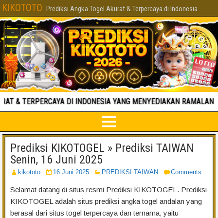
KIKOTOTO
Prediksi Angka Togel Akurat & Terpercaya di Indonesia
& TERPERCAYA DI INDONESIA YANG MENYEDIAKAN RAMALAN TERJIT
Prediksi KIKOTOGEL » Prediksi TAIWAN
Senin, 16 Juni 2025
kikototo
16 Juni 2025
PREDIKSI TAIWAN
Comments
Selamat datang di situs resmi Prediksi KIKOTOGEL. Prediksi
KIKOTOGEL adalah situs prediksi angka togel andalan yang
berasal dari situs togel terpercaya dan ternama, yaitu