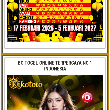
BO TOGEL ONLINE TERPERCAYA NO.1
INDONESIA