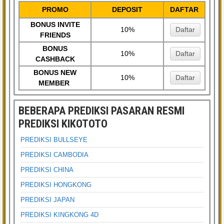
PROMO
DEPOSIT
DAFTAR
BONUS INVITE
10%
Daftar
FRIENDS
BONUS
10%
Daftar
CASHBACK
BONUS NEW
10%
Daftar
MEMBER
BEBERAPA PREDIKSI PASARAN RESMI
PREDIKSI KIKOTOTO
PREDIKSI BULLSEYE
PREDIKSI CAMBODIA
PREDIKSI CHINA
PREDIKSI HONGKONG
PREDIKSI JAPAN
PREDIKSI KINGKONG 4D