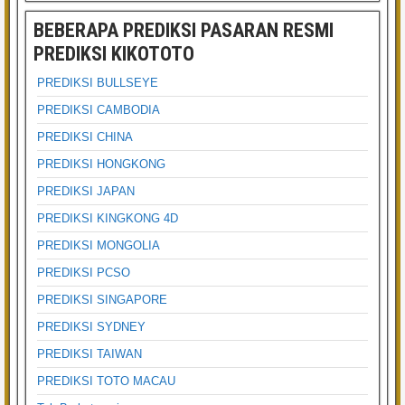
BEBERAPA PREDIKSI PASARAN RESMI
PREDIKSI KIKOTOTO
PREDIKSI BULLSEYE
PREDIKSI CAMBODIA
PREDIKSI CHINA
PREDIKSI HONGKONG
PREDIKSI JAPAN
PREDIKSI KINGKONG 4D
PREDIKSI MONGOLIA
PREDIKSI PCSO
PREDIKSI SINGAPORE
PREDIKSI SYDNEY
PREDIKSI TAIWAN
PREDIKSI TOTO MACAU