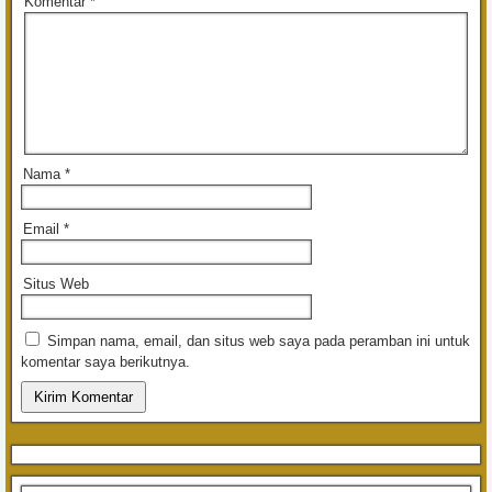
Komentar
*
Nama
*
Email
*
Situs Web
Simpan nama, email, dan situs web saya pada peramban ini untuk
komentar saya berikutnya.