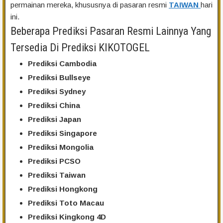
permainan mereka, khususnya di pasaran resmi
TAIWAN
hari
ini.
Beberapa Prediksi Pasaran Resmi Lainnya Yang
Tersedia Di Prediksi KIKOTOGEL
Prediksi Cambodia
Prediksi Bullseye
Prediksi Sydney
Prediksi China
Prediksi Japan
Prediksi Singapore
Prediksi Mongolia
Prediksi PCSO
Prediksi Taiwan
Prediksi Hongkong
Prediksi Toto Macau
Prediksi Kingkong 4D