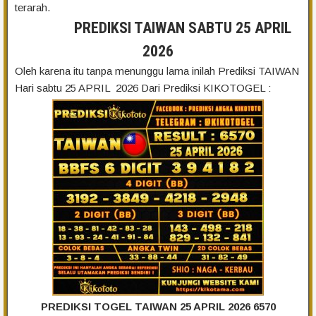
terarah.
PREDIKSI TAIWAN SABTU 25 APRIL
2026
Oleh karena itu tanpa menunggu lama inilah Prediksi TAIWAN
Hari sabtu 25 APRIL 2026 Dari Prediksi KIKOTOGEL :
PREDIKSI TOGEL TAIWAN 25 APRIL 2026
6570