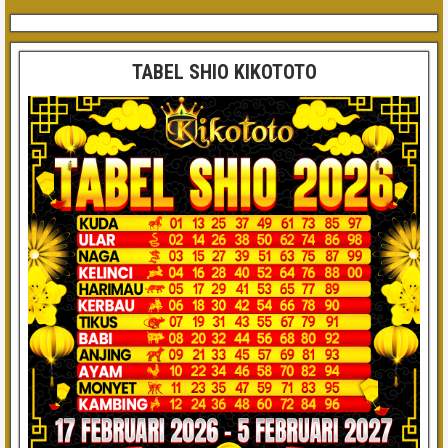
TABEL SHIO KIKOTOTO