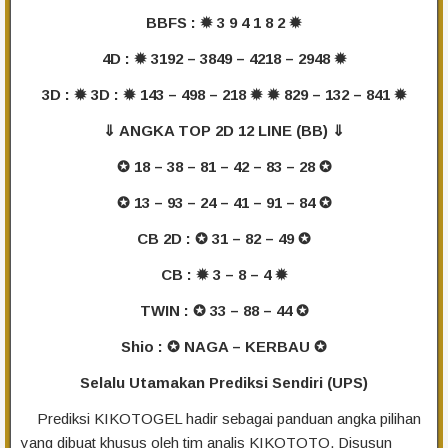
BBFS : ✹ 3 9 4 1 8 2 ✹
4D : ✹ 3192 – 3849 – 4218 – 2948 ✹
3D : ✹ 3D : ✹ 143 – 498 – 218 ✹
✹ 829 – 132 – 841 ✹
⇓ ANGKA TOP 2D 12 LINE (BB) ⇓
✪ 18 – 38 – 81 – 42 – 83 – 28 ✪
✪ 13 – 93 – 24 – 41 – 91 – 84 ✪
CB 2D : ✪ 31 – 82 – 49 ✪
CB : ✹ 3 – 8 – 4 ✹
TWIN : ✪ 33 – 88 – 44 ✪
Shio : ✪ NAGA – KERBAU ✪
Selalu Utamakan Prediksi Sendiri (UPS)
Prediksi KIKOTOGEL hadir sebagai panduan angka pilihan
yang dibuat khusus oleh tim analis KIKOTOTO. Disusun