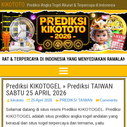
KIKOTOTO
Prediksi Angka Togel Akurat & Terpercaya di Indonesia
& TERPERCAYA DI INDONESIA YANG MENYEDIAKAN RAMALAN TERJIT
Prediksi KIKOTOGEL » Prediksi TAIWAN
SABTU 25 APRIL 2026
kikototo
25 April 2026
PREDIKSI TAIWAN
Comments
Selamat datang di situs resmi Prediksi KIKOTOGEL. Prediksi
KIKOTOGEL adalah situs prediksi angka togel andalan yang
berasal dari situs togel terpercaya dan ternama, yaitu