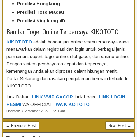
Prediksi Hongkong
Prediksi Toto Macau
Prediksi Kingkong 4D
Bandar Togel Online Terpercaya KIKOTOTO
KIKOTOTO
adalah bandar judi online resmi terpercaya yang
menawarkan dalam registrasi dan login untuk berbagai jenis
permainan, seperti togel online, slot gacor, dan casino online.
Dengan sistem pembayaran cepat dan terpercaya,
kemenangan Anda akan diproses dalam hitungan menit.
Daftar Sekarang dan rasakan pengalaman bermain terbaik di
KIKOTOTO.
Link Daftar :
LINK VVIP GACOR
Link Login :
LINK LOGIN
RESMI
WA OFFICIAL :
WA KIKOTOTO
Updated: 3 September 2025 — 5:11 am
← Previous Post
Next Post →