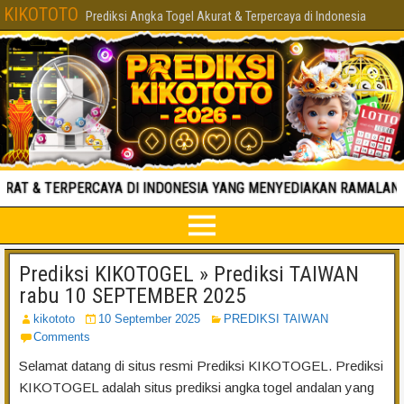
KIKOTOTO
Prediksi Angka Togel Akurat & Terpercaya di Indonesia
& TERPERCAYA DI INDONESIA YANG MENYEDIAKAN RAMALAN TERJI
Prediksi KIKOTOGEL » Prediksi TAIWAN
rabu 10 SEPTEMBER 2025
kikototo
10 September 2025
PREDIKSI TAIWAN
Comments
Selamat datang di situs resmi Prediksi KIKOTOGEL. Prediksi
KIKOTOGEL adalah situs prediksi angka togel andalan yang