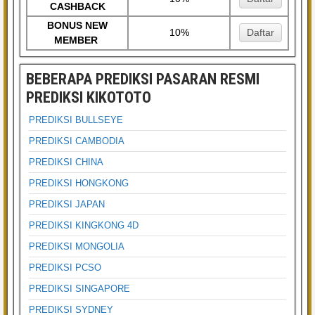
CASHBACK
BONUS NEW
10%
Daftar
MEMBER
BEBERAPA PREDIKSI PASARAN RESMI
PREDIKSI KIKOTOTO
PREDIKSI BULLSEYE
PREDIKSI CAMBODIA
PREDIKSI CHINA
PREDIKSI HONGKONG
PREDIKSI JAPAN
PREDIKSI KINGKONG 4D
PREDIKSI MONGOLIA
PREDIKSI PCSO
PREDIKSI SINGAPORE
PREDIKSI SYDNEY