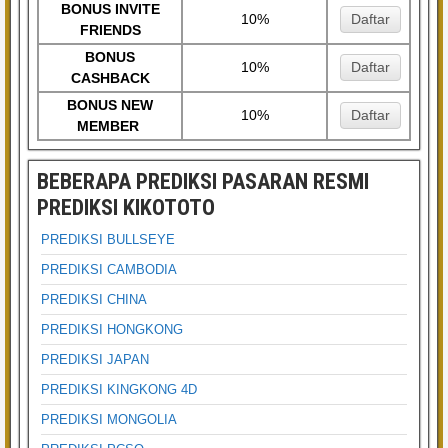
BONUS INVITE
10%
Daftar
FRIENDS
BONUS
10%
Daftar
CASHBACK
BONUS NEW
10%
Daftar
MEMBER
BEBERAPA PREDIKSI PASARAN RESMI
PREDIKSI KIKOTOTO
PREDIKSI BULLSEYE
PREDIKSI CAMBODIA
PREDIKSI CHINA
PREDIKSI HONGKONG
PREDIKSI JAPAN
PREDIKSI KINGKONG 4D
PREDIKSI MONGOLIA