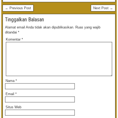
← Previous Post
Next Post →
Tinggalkan Balasan
Alamat email Anda tidak akan dipublikasikan.
Ruas yang wajib
ditandai
*
Komentar
*
Nama
*
Email
*
Situs Web