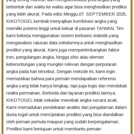
terbentuk dari waktu ke waktu agar bisa menghasilkan prediksi
yang lebih akurat.
Pada edisi Minggu,07 SEPTEMBER 2025,
KIKOTOGEL kembali menyajikan kombinasi angka yang
memiliki potensi tinggi untuk keluar di pasaran TAIWAN. Tim
kami bekerja menggunakan sistem berbasis statistik yang
menganalisis ratusan data sebelumnya untuk menghasilkan
prediksi yang akurat. Kami juga mempertimbangkan faktor
tren, pengulangan angka, hingga shio atau elemen
keberuntungan yang mungkin relevan dengan perputaran
angka pada hari tersebut. Dengan metode ini, kami ingin
memastikan bahwa para pemain mendapatkan referensi
angka yang tidak hanya lengkap, tapi juga logis dan mendekati
realita permainan.
Berbeda dari layanan prediksi lainnya,
KIKOTOGEL tidak sekadar menebak angka secara acak.
Kami memadukan pendekatan analitis dan pengalaman dalam
dunia togel untuk menciptakan prediksi yang bisa diandalkan
oleh pemain pemula maupun yang sudah berpengalaman.
Prediksi kami bertujuan untuk membantu pemain