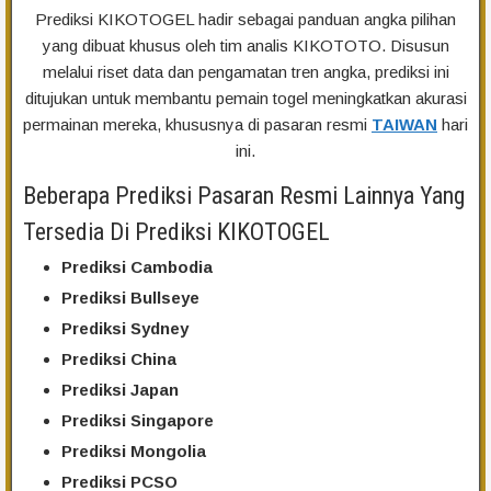
Prediksi KIKOTOGEL hadir sebagai panduan angka pilihan
yang dibuat khusus oleh tim analis KIKOTOTO. Disusun
melalui riset data dan pengamatan tren angka, prediksi ini
ditujukan untuk membantu pemain togel meningkatkan akurasi
permainan mereka, khususnya di pasaran resmi
TAIWAN
hari
ini.
Beberapa Prediksi Pasaran Resmi Lainnya Yang
Tersedia Di Prediksi KIKOTOGEL
Prediksi Cambodia
Prediksi Bullseye
Prediksi Sydney
Prediksi China
Prediksi Japan
Prediksi Singapore
Prediksi Mongolia
Prediksi PCSO