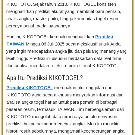
KIKOTOTO. Sejak tahun 2018, KIKOTOGEL konsisten
menghadirkan prediksi akurat yang membuat para pemain,
analis angka, master paito, hingga komunitas togel resmi
percaya penuh pada layanannya.
Hari ini, KIKOTOGEL kembali menghadirkan
Prediksi
TAIWAN
Minggu,06 Juli 2025 secara eksklusif untuk Anda
yang ingin mendapatkan angka jitu dan peluang menang yang
lebih tinggi. Prediksi ini disusun berdasarkan data real-time
dan analisa mendalam oleh tim profesional KIKOTOTO.
Apa Itu Prediksi KIKOTOGEL?
Prediksi KIKOTOGEL
merupakan fitur unggulan dari
KIKOTOTO yang secara khusus menyajikan informasi dan
analisa angka togel harian untuk para pemain di berbagai
pasaran resmi, termasuk TAIWAN. Tim berpengalaman dari
KIKOTOTO mengolah data terpercaya untuk menyusun
prediksi, bukan sekadar menebak angka. Mereka meneliti
histori result sebelumnya, mengamati kecenderungan angka