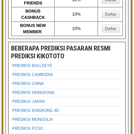
FRIENDS
BONUS
10%
Daftar
CASHBACK
BONUS NEW
10%
Daftar
MEMBER
BEBERAPA PREDIKSI PASARAN RESMI
PREDIKSI KIKOTOTO
PREDIKSI BULLSEYE
PREDIKSI CAMBODIA
PREDIKSI CHINA
PREDIKSI HONGKONG
PREDIKSI JAPAN
PREDIKSI KINGKONG 4D
PREDIKSI MONGOLIA
PREDIKSI PCSO