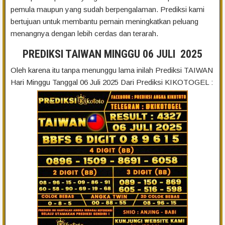
pemula maupun yang sudah berpengalaman. Prediksi kami
bertujuan untuk membantu pemain meningkatkan peluang
menangnya dengan lebih cerdas dan terarah.
PREDIKSI TAIWAN MINGGU 06 JULI 2025
Oleh karena itu tanpa menunggu lama inilah Prediksi TAIWAN
Hari Minggu Tanggal 06 Juli 2025 Dari Prediksi KIKOTOGEL :