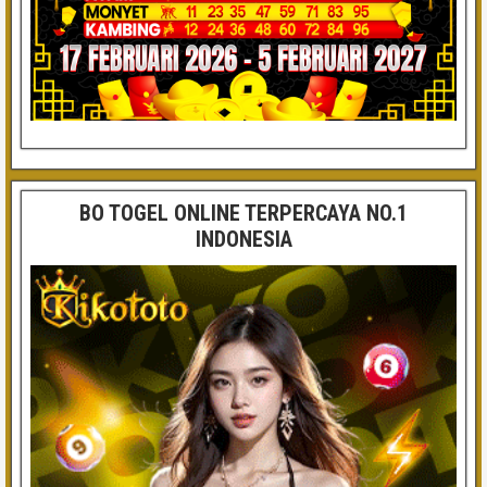
BO TOGEL ONLINE TERPERCAYA NO.1
INDONESIA