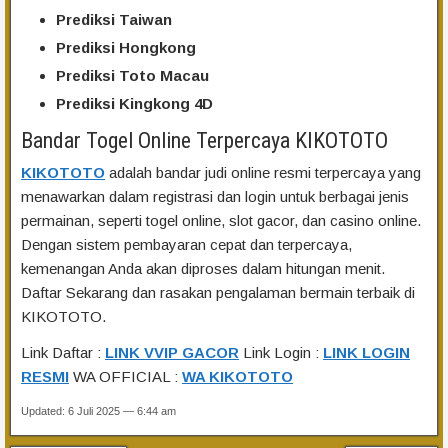
Prediksi Taiwan
Prediksi Hongkong
Prediksi Toto Macau
Prediksi Kingkong 4D
Bandar Togel Online Terpercaya KIKOTOTO
KIKOTOTO
adalah bandar judi online resmi terpercaya yang
menawarkan dalam registrasi dan login untuk berbagai jenis
permainan, seperti togel online, slot gacor, dan casino online.
Dengan sistem pembayaran cepat dan terpercaya,
kemenangan Anda akan diproses dalam hitungan menit.
Daftar Sekarang dan rasakan pengalaman bermain terbaik di
KIKOTOTO.
Link Daftar :
LINK VVIP GACOR
Link Login :
LINK LOGIN
RESMI
WA OFFICIAL :
WA KIKOTOTO
Updated: 6 Juli 2025 — 6:44 am