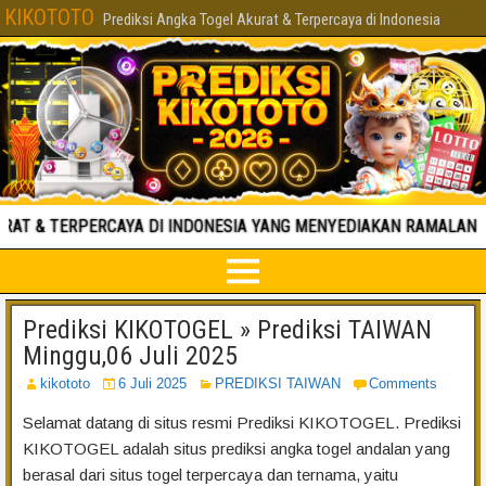
KIKOTOTO
Prediksi Angka Togel Akurat & Terpercaya di Indonesia
 & TERPERCAYA DI INDONESIA YANG MENYEDIAKAN RAMALAN TERJI
Prediksi KIKOTOGEL » Prediksi TAIWAN
Minggu,06 Juli 2025
kikototo
6 Juli 2025
PREDIKSI TAIWAN
Comments
Selamat datang di situs resmi Prediksi KIKOTOGEL. Prediksi
KIKOTOGEL adalah situs prediksi angka togel andalan yang
berasal dari situs togel terpercaya dan ternama, yaitu