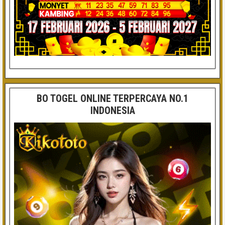
BO TOGEL ONLINE TERPERCAYA NO.1
INDONESIA