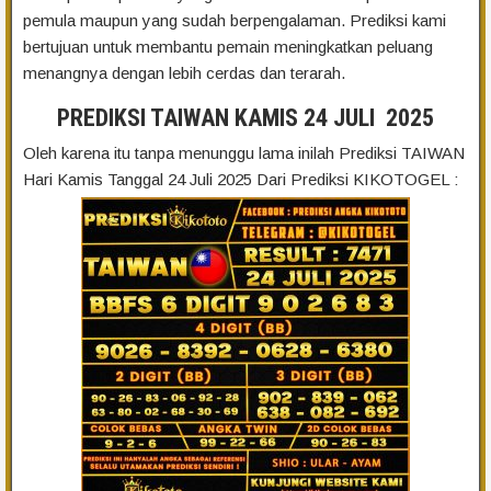
pemula maupun yang sudah berpengalaman. Prediksi kami
bertujuan untuk membantu pemain meningkatkan peluang
menangnya dengan lebih cerdas dan terarah.
PREDIKSI TAIWAN KAMIS 24 JULI 2025
Oleh karena itu tanpa menunggu lama inilah Prediksi TAIWAN
Hari Kamis Tanggal 24 Juli 2025 Dari Prediksi KIKOTOGEL :