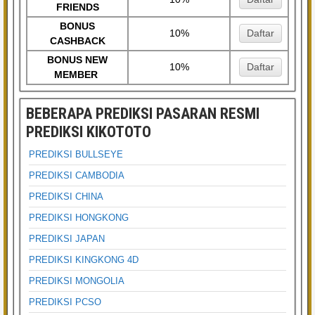
FRIENDS
BONUS
10%
Daftar
CASHBACK
BONUS NEW
10%
Daftar
MEMBER
BEBERAPA PREDIKSI PASARAN RESMI
PREDIKSI KIKOTOTO
PREDIKSI BULLSEYE
PREDIKSI CAMBODIA
PREDIKSI CHINA
PREDIKSI HONGKONG
PREDIKSI JAPAN
PREDIKSI KINGKONG 4D
PREDIKSI MONGOLIA
PREDIKSI PCSO