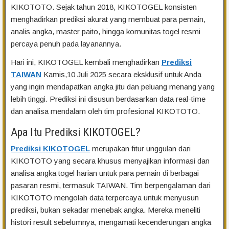
KIKOTOTO. Sejak tahun 2018, KIKOTOGEL konsisten
menghadirkan prediksi akurat yang membuat para pemain,
analis angka, master paito, hingga komunitas togel resmi
percaya penuh pada layanannya.
Hari ini, KIKOTOGEL kembali menghadirkan
Prediksi
TAIWAN
Kamis,10 Juli 2025 secara eksklusif untuk Anda
yang ingin mendapatkan angka jitu dan peluang menang yang
lebih tinggi. Prediksi ini disusun berdasarkan data real-time
dan analisa mendalam oleh tim profesional KIKOTOTO.
Apa Itu Prediksi KIKOTOGEL?
Prediksi KIKOTOGEL
merupakan fitur unggulan dari
KIKOTOTO yang secara khusus menyajikan informasi dan
analisa angka togel harian untuk para pemain di berbagai
pasaran resmi, termasuk TAIWAN. Tim berpengalaman dari
KIKOTOTO mengolah data terpercaya untuk menyusun
prediksi, bukan sekadar menebak angka. Mereka meneliti
histori result sebelumnya, mengamati kecenderungan angka