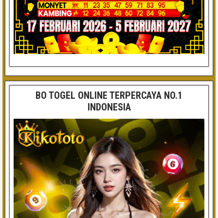
BO TOGEL ONLINE TERPERCAYA NO.1
INDONESIA