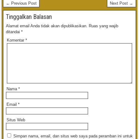
← Previous Post
Next Post →
Tinggalkan Balasan
Alamat email Anda tidak akan dipublikasikan.
Ruas yang wajib
ditandai
*
Komentar
*
Nama
*
Email
*
Situs Web
Simpan nama, email, dan situs web saya pada peramban ini untuk