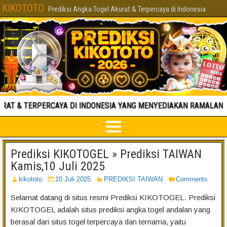
KIKOTOTO
Prediksi Angka Togel Akurat & Terpercaya di Indonesia
& TERPERCAYA DI INDONESIA YANG MENYEDIAKAN RAMALAN TERJIT
Prediksi KIKOTOGEL » Prediksi TAIWAN
Kamis,10 Juli 2025
kikototo
10 Juli 2025
PREDIKSI TAIWAN
Comments
Selamat datang di situs resmi Prediksi KIKOTOGEL. Prediksi
KIKOTOGEL adalah situs prediksi angka togel andalan yang
berasal dari situs togel terpercaya dan ternama, yaitu