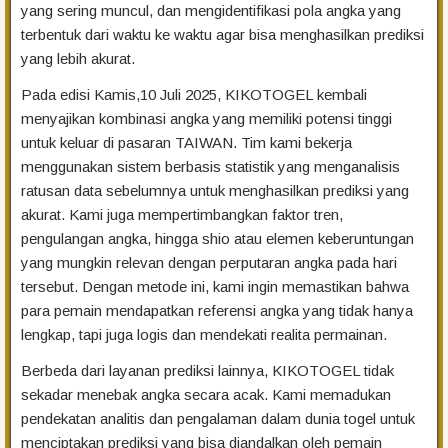
yang sering muncul, dan mengidentifikasi pola angka yang
terbentuk dari waktu ke waktu agar bisa menghasilkan prediksi
yang lebih akurat.
Pada edisi Kamis,10 Juli 2025, KIKOTOGEL kembali
menyajikan kombinasi angka yang memiliki potensi tinggi
untuk keluar di pasaran TAIWAN. Tim kami bekerja
menggunakan sistem berbasis statistik yang menganalisis
ratusan data sebelumnya untuk menghasilkan prediksi yang
akurat. Kami juga mempertimbangkan faktor tren,
pengulangan angka, hingga shio atau elemen keberuntungan
yang mungkin relevan dengan perputaran angka pada hari
tersebut. Dengan metode ini, kami ingin memastikan bahwa
para pemain mendapatkan referensi angka yang tidak hanya
lengkap, tapi juga logis dan mendekati realita permainan.
Berbeda dari layanan prediksi lainnya, KIKOTOGEL tidak
sekadar menebak angka secara acak. Kami memadukan
pendekatan analitis dan pengalaman dalam dunia togel untuk
menciptakan prediksi yang bisa diandalkan oleh pemain