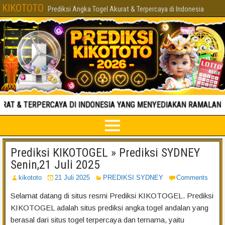
KIKOTOTO
Prediksi Angka Togel Akurat & Terpercaya di Indonesia
& TERPERCAYA DI INDONESIA YANG MENYEDIAKAN RAMALAN TERJIT
Prediksi KIKOTOGEL » Prediksi SYDNEY
Senin,21 Juli 2025
kikototo
21 Juli 2025
PREDIKSI SYDNEY
Comments
Selamat datang di situs resmi Prediksi KIKOTOGEL. Prediksi
KIKOTOGEL adalah situs prediksi angka togel andalan yang
berasal dari situs togel terpercaya dan ternama, yaitu