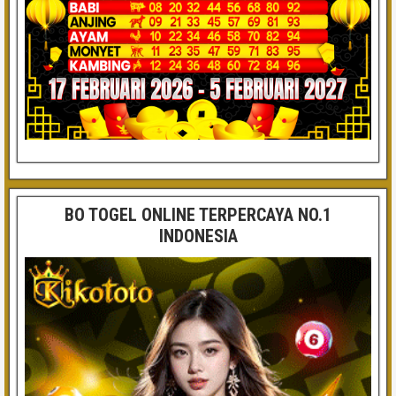
BO TOGEL ONLINE TERPERCAYA NO.1
INDONESIA