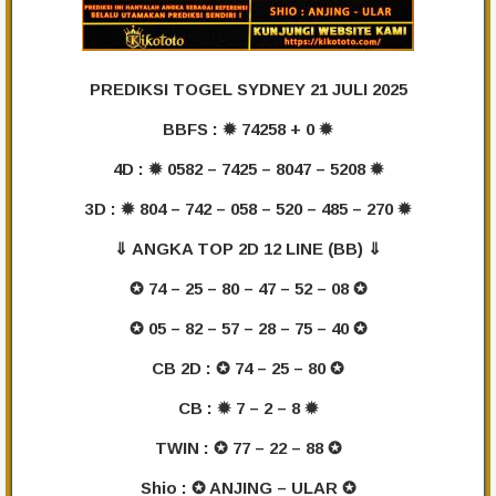
PREDIKSI TOGEL SYDNEY 21 JULI 2025
BBFS : ✹ 74258 + 0 ✹
4D : ✹ 0582 – 7425 – 8047 – 5208 ✹
3D : ✹ 804 – 742 – 058 – 520 – 485 – 270 ✹
⇓ ANGKA TOP 2D 12 LINE (BB) ⇓
✪ 74 – 25 – 80 – 47 – 52 – 08 ✪
✪ 05 – 82 – 57 – 28 – 75 – 40 ✪
CB 2D : ✪ 74 – 25 – 80 ✪
CB : ✹ 7 – 2 – 8 ✹
TWIN : ✪ 77 – 22 – 88 ✪
Shio : ✪ ANJING – ULAR ✪