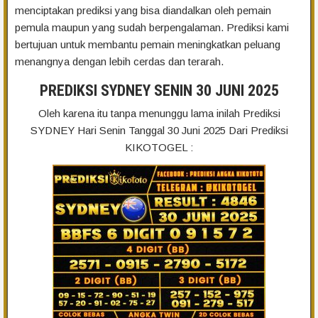
menciptakan prediksi yang bisa diandalkan oleh pemain
pemula maupun yang sudah berpengalaman. Prediksi kami
bertujuan untuk membantu pemain meningkatkan peluang
menangnya dengan lebih cerdas dan terarah.
PREDIKSI SYDNEY SENIN 30 JUNI 2025
Oleh karena itu tanpa menunggu lama inilah Prediksi
SYDNEY Hari Senin Tanggal 30 Juni 2025 Dari Prediksi
KIKOTOGEL :