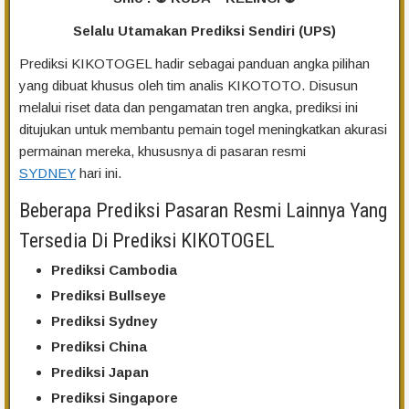
Selalu Utamakan Prediksi Sendiri (UPS)
Prediksi KIKOTOGEL hadir sebagai panduan angka pilihan
yang dibuat khusus oleh tim analis KIKOTOTO. Disusun
melalui riset data dan pengamatan tren angka, prediksi ini
ditujukan untuk membantu pemain togel meningkatkan akurasi
permainan mereka, khususnya di pasaran resmi
SYDNEY
hari ini.
Beberapa Prediksi Pasaran Resmi Lainnya Yang
Tersedia Di Prediksi KIKOTOGEL
Prediksi Cambodia
Prediksi Bullseye
Prediksi Sydney
Prediksi China
Prediksi Japan
Prediksi Singapore