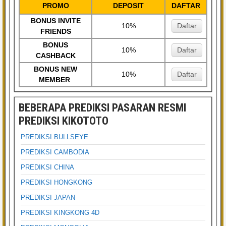
PROMO
DEPOSIT
DAFTAR
BONUS INVITE
10%
Daftar
FRIENDS
BONUS
10%
Daftar
CASHBACK
BONUS NEW
10%
Daftar
MEMBER
BEBERAPA PREDIKSI PASARAN RESMI
PREDIKSI KIKOTOTO
PREDIKSI BULLSEYE
PREDIKSI CAMBODIA
PREDIKSI CHINA
PREDIKSI HONGKONG
PREDIKSI JAPAN
PREDIKSI KINGKONG 4D