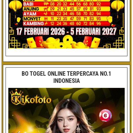
BO TOGEL ONLINE TERPERCAYA NO.1
INDONESIA