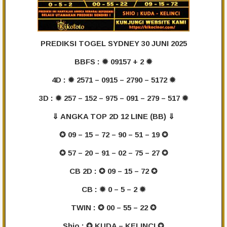
PREDIKSI TOGEL SYDNEY 30 JUNI 2025
BBFS : ✹ 09157 + 2 ✹
4D : ✹ 2571 – 0915 – 2790 – 5172 ✹
3D : ✹ 257 – 152 – 975 – 091 – 279 – 517 ✹
⇓ ANGKA TOP 2D 12 LINE (BB) ⇓
✪ 09 – 15 – 72 – 90 – 51 – 19 ✪
✪ 57 – 20 – 91 – 02 – 75 – 27 ✪
CB 2D : ✪ 09 – 15 – 72 ✪
CB : ✹ 0 – 5 – 2 ✹
TWIN : ✪ 00 – 55 – 22 ✪
Shio : ✪ KUDA – KELINCI ✪