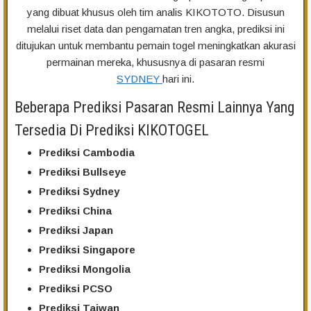
yang dibuat khusus oleh tim analis KIKOTOTO. Disusun
melalui riset data dan pengamatan tren angka, prediksi ini
ditujukan untuk membantu pemain togel meningkatkan akurasi
permainan mereka, khususnya di pasaran resmi
SYDNEY
hari ini.
Beberapa Prediksi Pasaran Resmi Lainnya Yang
Tersedia Di Prediksi KIKOTOGEL
Prediksi Cambodia
Prediksi Bullseye
Prediksi Sydney
Prediksi China
Prediksi Japan
Prediksi Singapore
Prediksi Mongolia
Prediksi PCSO
Prediksi Taiwan