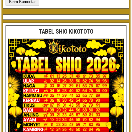
TABEL SHIO KIKOTOTO