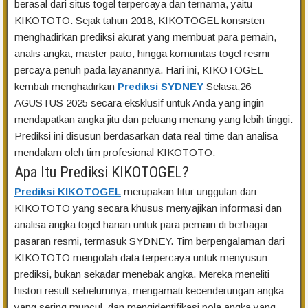
berasal dari situs togel terpercaya dan ternama, yaitu
KIKOTOTO. Sejak tahun 2018, KIKOTOGEL konsisten
menghadirkan prediksi akurat yang membuat para pemain,
analis angka, master paito, hingga komunitas togel resmi
percaya penuh pada layanannya.
Hari ini, KIKOTOGEL
kembali menghadirkan
Prediksi SYDNEY
Selasa,26
AGUSTUS 2025 secara eksklusif untuk Anda yang ingin
mendapatkan angka jitu dan peluang menang yang lebih tinggi.
Prediksi ini disusun berdasarkan data real-time dan analisa
mendalam oleh tim profesional KIKOTOTO.
Apa Itu Prediksi KIKOTOGEL?
Prediksi KIKOTOGEL
merupakan fitur unggulan dari
KIKOTOTO yang secara khusus menyajikan informasi dan
analisa angka togel harian untuk para pemain di berbagai
pasaran resmi, termasuk SYDNEY. Tim berpengalaman dari
KIKOTOTO mengolah data terpercaya untuk menyusun
prediksi, bukan sekadar menebak angka. Mereka meneliti
histori result sebelumnya, mengamati kecenderungan angka
yang sering muncul, dan mengidentifikasi pola angka yang