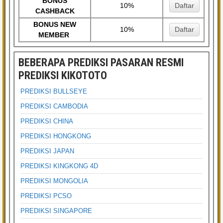
BONUS
10%
Daftar
CASHBACK
BONUS NEW
10%
Daftar
MEMBER
BEBERAPA PREDIKSI PASARAN RESMI
PREDIKSI KIKOTOTO
PREDIKSI BULLSEYE
PREDIKSI CAMBODIA
PREDIKSI CHINA
PREDIKSI HONGKONG
PREDIKSI JAPAN
PREDIKSI KINGKONG 4D
PREDIKSI MONGOLIA
PREDIKSI PCSO
PREDIKSI SINGAPORE