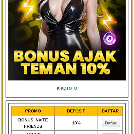
KIKOTOTO
PROMO
DEPOSIT
DAFTAR
BONUS INVITE
10%
Daftar
FRIENDS