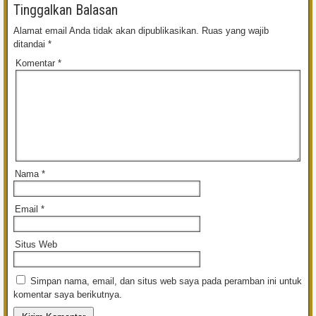
Tinggalkan Balasan
Alamat email Anda tidak akan dipublikasikan.
Ruas yang wajib
ditandai
*
Komentar
*
Nama
*
Email
*
Situs Web
Simpan nama, email, dan situs web saya pada peramban ini untuk
komentar saya berikutnya.