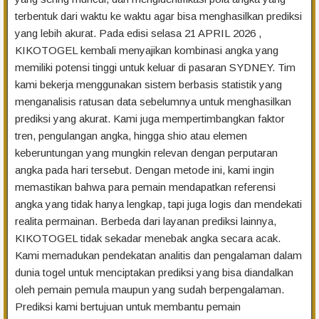
terbentuk dari waktu ke waktu agar bisa menghasilkan prediksi
yang lebih akurat.
Pada edisi selasa 21 APRIL 2026 ,
KIKOTOGEL kembali menyajikan kombinasi angka yang
memiliki potensi tinggi untuk keluar di pasaran SYDNEY. Tim
kami bekerja menggunakan sistem berbasis statistik yang
menganalisis ratusan data sebelumnya untuk menghasilkan
prediksi yang akurat. Kami juga mempertimbangkan faktor
tren, pengulangan angka, hingga shio atau elemen
keberuntungan yang mungkin relevan dengan perputaran
angka pada hari tersebut. Dengan metode ini, kami ingin
memastikan bahwa para pemain mendapatkan referensi
angka yang tidak hanya lengkap, tapi juga logis dan mendekati
realita permainan.
Berbeda dari layanan prediksi lainnya,
KIKOTOGEL tidak sekadar menebak angka secara acak.
Kami memadukan pendekatan analitis dan pengalaman dalam
dunia togel untuk menciptakan prediksi yang bisa diandalkan
oleh pemain pemula maupun yang sudah berpengalaman.
Prediksi kami bertujuan untuk membantu pemain