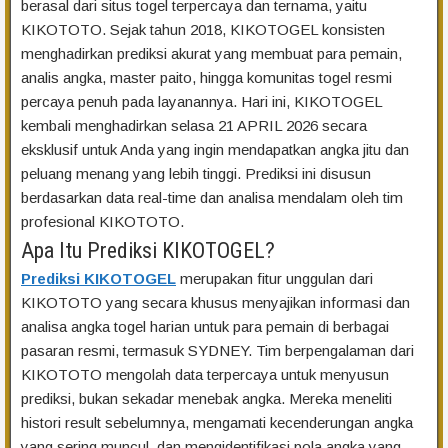
berasal dari situs togel terpercaya dan ternama, yaitu
KIKOTOTO. Sejak tahun 2018, KIKOTOGEL konsisten
menghadirkan prediksi akurat yang membuat para pemain,
analis angka, master paito, hingga komunitas togel resmi
percaya penuh pada layanannya.
Hari ini, KIKOTOGEL
kembali menghadirkan selasa 21 APRIL 2026 secara
eksklusif untuk Anda yang ingin mendapatkan angka jitu dan
peluang menang yang lebih tinggi. Prediksi ini disusun
berdasarkan data real-time dan analisa mendalam oleh tim
profesional KIKOTOTO.
Apa Itu Prediksi KIKOTOGEL?
Prediksi KIKOTOGEL
merupakan fitur unggulan dari
KIKOTOTO yang secara khusus menyajikan informasi dan
analisa angka togel harian untuk para pemain di berbagai
pasaran resmi, termasuk SYDNEY. Tim berpengalaman dari
KIKOTOTO mengolah data terpercaya untuk menyusun
prediksi, bukan sekadar menebak angka. Mereka meneliti
histori result sebelumnya, mengamati kecenderungan angka
yang sering muncul, dan mengidentifikasi pola angka yang