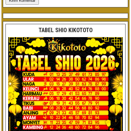
TABEL SHIO KIKOTOTO