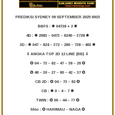
PREDIKSI SYDNEY 09 SEPTEMBER 2025
6915
BBFS : ✹ 04738 + 2 ✹
4D : ✹ 2083 – 0473 – 8240 – 3728 ✹
3D : ✹ 047 – 824 – 372 – 280 – 738 – 403 ✹
⇓ ANGKA TOP 2D 12 LINE (BB) ⇓
✪ 04 – 73 – 82 – 47 – 38 – 20 ✪
✪ 48 – 30 – 27 – 80 – 42 – 37 ✪
CB 2D : ✪ 04 – 73 – 82 ✪
CB : ✹ 0 – 4 – 7 ✹
TWIN : ✪ 00 – 44 – 77 ✪
Shio : ✪ HARIMAU – NAGA ✪