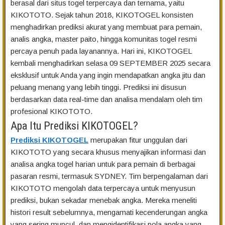
berasal dari situs togel terpercaya dan ternama, yaitu
KIKOTOTO. Sejak tahun 2018, KIKOTOGEL konsisten
menghadirkan prediksi akurat yang membuat para pemain,
analis angka, master paito, hingga komunitas togel resmi
percaya penuh pada layanannya.
Hari ini, KIKOTOGEL
kembali menghadirkan selasa 09 SEPTEMBER 2025 secara
eksklusif untuk Anda yang ingin mendapatkan angka jitu dan
peluang menang yang lebih tinggi. Prediksi ini disusun
berdasarkan data real-time dan analisa mendalam oleh tim
profesional KIKOTOTO.
Apa Itu Prediksi KIKOTOGEL?
Prediksi KIKOTOGEL
merupakan fitur unggulan dari
KIKOTOTO yang secara khusus menyajikan informasi dan
analisa angka togel harian untuk para pemain di berbagai
pasaran resmi, termasuk SYDNEY. Tim berpengalaman dari
KIKOTOTO mengolah data terpercaya untuk menyusun
prediksi, bukan sekadar menebak angka. Mereka meneliti
histori result sebelumnya, mengamati kecenderungan angka
yang sering muncul, dan mengidentifikasi pola angka yang