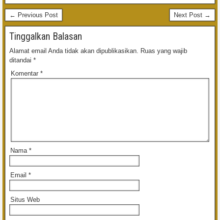
← Previous Post
Next Post →
Tinggalkan Balasan
Alamat email Anda tidak akan dipublikasikan.
Ruas yang wajib
ditandai
*
Komentar
*
Nama
*
Email
*
Situs Web