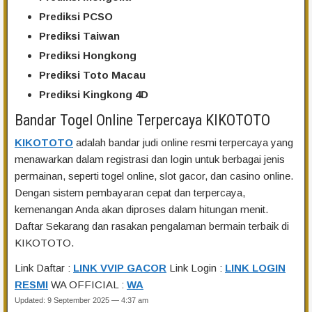
Prediksi PCSO
Prediksi Taiwan
Prediksi Hongkong
Prediksi Toto Macau
Prediksi Kingkong 4D
Bandar Togel Online Terpercaya KIKOTOTO
KIKOTOTO
adalah bandar judi online resmi terpercaya yang
menawarkan dalam registrasi dan login untuk berbagai jenis
permainan, seperti togel online, slot gacor, dan casino online.
Dengan sistem pembayaran cepat dan terpercaya,
kemenangan Anda akan diproses dalam hitungan menit.
Daftar Sekarang dan rasakan pengalaman bermain terbaik di
KIKOTOTO.
Link Daftar :
LINK VVIP GACOR
Link Login :
LINK LOGIN
RESMI
WA OFFICIAL :
WA
Updated: 9 September 2025 — 4:37 am