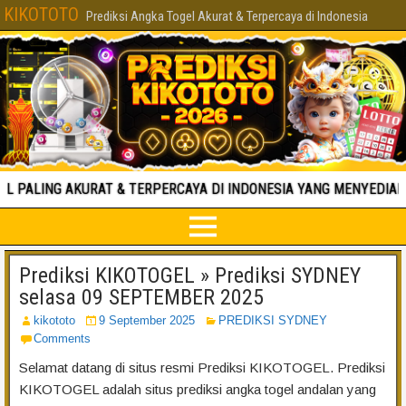
KIKOTOTO
Prediksi Angka Togel Akurat & Terpercaya di Indonesia
LING AKURAT & TERPERCAYA DI INDONESIA YANG MENYEDIAKAN RA
Prediksi KIKOTOGEL » Prediksi SYDNEY
selasa 09 SEPTEMBER 2025
kikototo
9 September 2025
PREDIKSI SYDNEY
Comments
Selamat datang di situs resmi Prediksi KIKOTOGEL. Prediksi
KIKOTOGEL adalah situs prediksi angka togel andalan yang