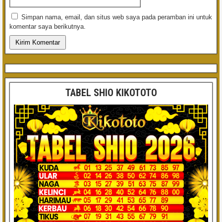
Simpan nama, email, dan situs web saya pada peramban ini untuk
komentar saya berikutnya.
TABEL SHIO KIKOTOTO