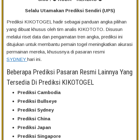
Selalu Utamakan Prediksi Sendiri (UPS)
Prediksi KIKOTOGEL hadir sebagai panduan angka pilihan
yang dibuat khusus oleh tim analis KIKOTOTO. Disusun
melalui riset data dan pengamatan tren angka, prediksi ini
ditujukan untuk membantu pemain togel meningkatkan akurasi
permainan mereka, khususnya di pasaran resmi
SYDNEY
hari ini.
Beberapa Prediksi Pasaran Resmi Lainnya Yang
Tersedia Di Prediksi KIKOTOGEL
Prediksi Cambodia
Prediksi Bullseye
Prediksi Sydney
Prediksi China
Prediksi Japan
Prediksi Singapore