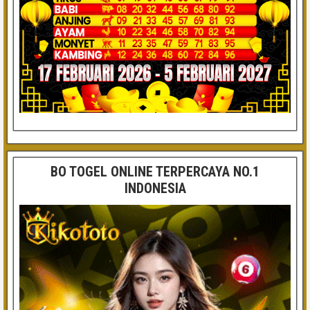
BO TOGEL ONLINE TERPERCAYA NO.1
INDONESIA