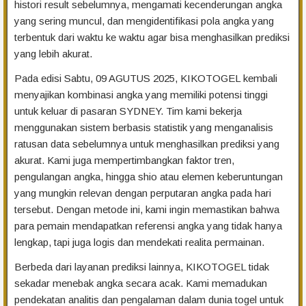
histori result sebelumnya, mengamati kecenderungan angka
yang sering muncul, dan mengidentifikasi pola angka yang
terbentuk dari waktu ke waktu agar bisa menghasilkan prediksi
yang lebih akurat.
Pada edisi Sabtu, 09 AGUTUS 2025, KIKOTOGEL kembali
menyajikan kombinasi angka yang memiliki potensi tinggi
untuk keluar di pasaran SYDNEY. Tim kami bekerja
menggunakan sistem berbasis statistik yang menganalisis
ratusan data sebelumnya untuk menghasilkan prediksi yang
akurat. Kami juga mempertimbangkan faktor tren,
pengulangan angka, hingga shio atau elemen keberuntungan
yang mungkin relevan dengan perputaran angka pada hari
tersebut. Dengan metode ini, kami ingin memastikan bahwa
para pemain mendapatkan referensi angka yang tidak hanya
lengkap, tapi juga logis dan mendekati realita permainan.
Berbeda dari layanan prediksi lainnya, KIKOTOGEL tidak
sekadar menebak angka secara acak. Kami memadukan
pendekatan analitis dan pengalaman dalam dunia togel untuk