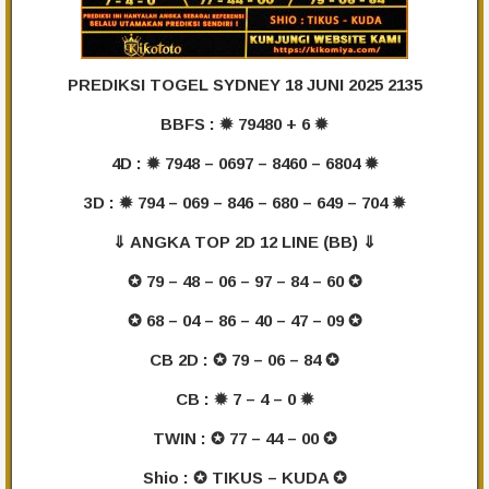
PREDIKSI TOGEL SYDNEY 18 JUNI 2025
2135
BBFS : ✹ 79480 + 6 ✹
4D : ✹ 7948 – 0697 – 8460 – 6804 ✹
3D : ✹ 794 – 069 – 846 – 680 – 649 – 704 ✹
⇓ ANGKA TOP 2D 12 LINE (BB) ⇓
✪ 79 – 48 – 06 – 97 – 84 – 60 ✪
✪ 68 – 04 – 86 – 40 – 47 – 09 ✪
CB 2D : ✪ 79 – 06 – 84 ✪
CB : ✹ 7 – 4 – 0 ✹
TWIN : ✪ 77 – 44 – 00 ✪
Shio : ✪ TIKUS – KUDA ✪