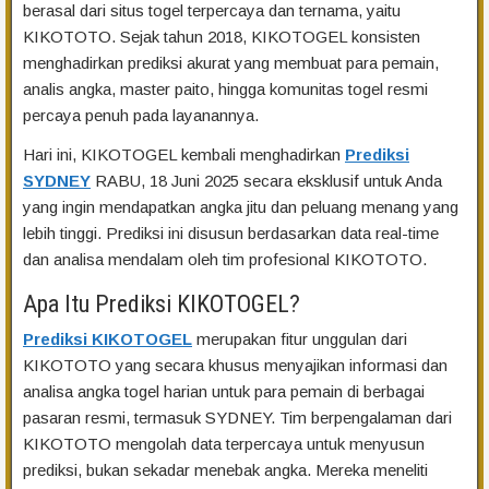
berasal dari situs togel terpercaya dan ternama, yaitu
KIKOTOTO. Sejak tahun 2018, KIKOTOGEL konsisten
menghadirkan prediksi akurat yang membuat para pemain,
analis angka, master paito, hingga komunitas togel resmi
percaya penuh pada layanannya.
Hari ini, KIKOTOGEL kembali menghadirkan
Prediksi
SYDNEY
RABU, 18 Juni 2025 secara eksklusif untuk Anda
yang ingin mendapatkan angka jitu dan peluang menang yang
lebih tinggi. Prediksi ini disusun berdasarkan data real-time
dan analisa mendalam oleh tim profesional KIKOTOTO.
Apa Itu Prediksi KIKOTOGEL?
Prediksi KIKOTOGEL
merupakan fitur unggulan dari
KIKOTOTO yang secara khusus menyajikan informasi dan
analisa angka togel harian untuk para pemain di berbagai
pasaran resmi, termasuk SYDNEY. Tim berpengalaman dari
KIKOTOTO mengolah data terpercaya untuk menyusun
prediksi, bukan sekadar menebak angka. Mereka meneliti