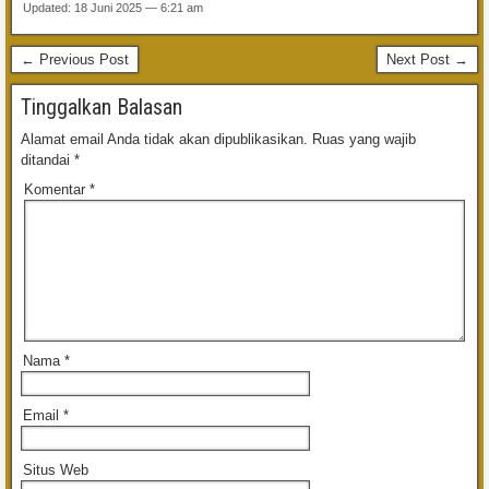
Updated: 18 Juni 2025 — 6:21 am
← Previous Post
Next Post →
Tinggalkan Balasan
Alamat email Anda tidak akan dipublikasikan.
Ruas yang wajib
ditandai
*
Komentar
*
Nama
*
Email
*
Situs Web