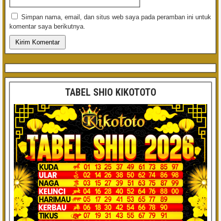
Simpan nama, email, dan situs web saya pada peramban ini untuk
komentar saya berikutnya.
TABEL SHIO KIKOTOTO