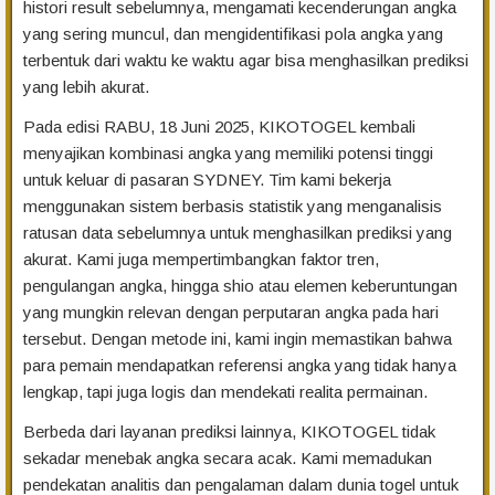
histori result sebelumnya, mengamati kecenderungan angka
yang sering muncul, dan mengidentifikasi pola angka yang
terbentuk dari waktu ke waktu agar bisa menghasilkan prediksi
yang lebih akurat.
Pada edisi RABU, 18 Juni 2025, KIKOTOGEL kembali
menyajikan kombinasi angka yang memiliki potensi tinggi
untuk keluar di pasaran SYDNEY. Tim kami bekerja
menggunakan sistem berbasis statistik yang menganalisis
ratusan data sebelumnya untuk menghasilkan prediksi yang
akurat. Kami juga mempertimbangkan faktor tren,
pengulangan angka, hingga shio atau elemen keberuntungan
yang mungkin relevan dengan perputaran angka pada hari
tersebut. Dengan metode ini, kami ingin memastikan bahwa
para pemain mendapatkan referensi angka yang tidak hanya
lengkap, tapi juga logis dan mendekati realita permainan.
Berbeda dari layanan prediksi lainnya, KIKOTOGEL tidak
sekadar menebak angka secara acak. Kami memadukan
pendekatan analitis dan pengalaman dalam dunia togel untuk