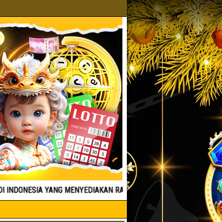
IA YANG MENYEDIAKAN RAMALAN TERJITU UNTUK SEMUA PASARAN 