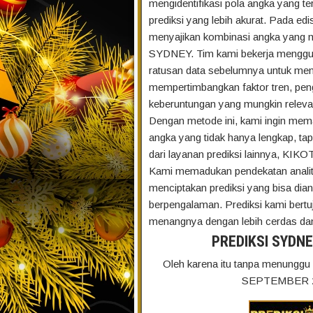
mengidentifikasi pola angka yang te
prediksi yang lebih akurat.
Pada edi
menyajikan kombinasi angka yang mem
SYDNEY. Tim kami bekerja mengguna
ratusan data sebelumnya untuk meng
mempertimbangkan faktor tren, pen
keberuntungan yang mungkin relevan
Dengan metode ini, kami ingin mem
angka yang tidak hanya lengkap, tap
dari layanan prediksi lainnya, KI
Kami memadukan pendekatan analiti
menciptakan prediksi yang bisa di
berpengalaman. Prediksi kami bert
menangnya dengan lebih cerdas dan
PREDIKSI SYDN
Oleh karena itu tanpa menunggu 
SEPTEMBER 20