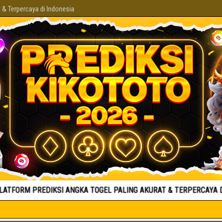
 & Terpercaya di Indonesia
REDIKSI ANGKA TOGEL PALING AKURAT & TERPERCAYA DI INDONES