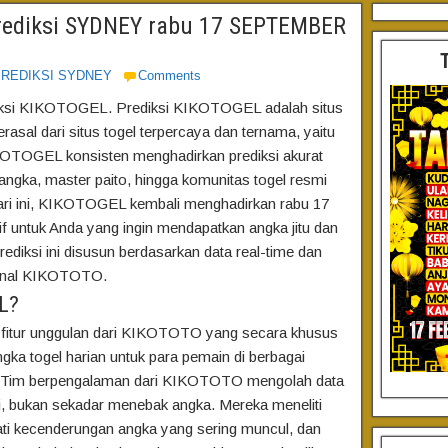
Prediksi SYDNEY rabu 17 SEPTEMBER
REDIKSI SYDNEY
Comments
ediksi KIKOTOGEL. Prediksi KIKOTOGEL adalah situs
rasal dari situs togel terpercaya dan ternama, yaitu
TOGEL konsisten menghadirkan prediksi akurat
ngka, master paito, hingga komunitas togel resmi
ri ini, KIKOTOGEL kembali menghadirkan rabu 17
untuk Anda yang ingin mendapatkan angka jitu dan
rediksi ini disusun berdasarkan data real-time dan
ional KIKOTOTO.
EL?
fitur unggulan dari KIKOTOTO yang secara khusus
gka togel harian untuk para pemain di berbagai
 Tim berpengalaman dari KIKOTOTO mengolah data
i, bukan sekadar menebak angka. Mereka meneliti
ati kecenderungan angka yang sering muncul, dan