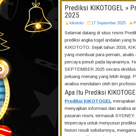
Prediksi KIKOTOGEL » 
2025
kikototo
17 September 2025
P
Selamat datang di situs resmi Pr
prediksi angka togel andalan yang be
KIKOTOTO. Sejak tahun 2018, KIKO
yang membuat para pemain, analis a
percaya penuh pada layanannya.
Ha
SEPTEMBER 2025 secara eksklusif 
peluang menang yang lebih tinggi. P
analisa mendalam oleh tim profes
Apa Itu Prediksi KIKOTOG
Prediksi KIKOTOGEL
merupakan 
menyajikan informasi dan analisa an
pasaran resmi, termasuk SYDNEY.
terpercaya untuk menyusun prediks
histori result sebelumnya, mengam