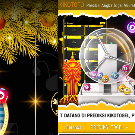
KIKOTOTO
Prediksi Angka Togel Akurat
SELAMAT DATANG DI PREDIKSI KIKOTOGEL, PLATFORM P
Beranda
PREDIKSI TOGEL