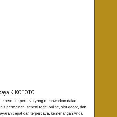
ercaya KIKOTOTO
line resmi terpercaya yang menawarkan dalam
enis permainan, seperti togel online, slot gacor, dan
bayaran cepat dan terpercaya, kemenangan Anda