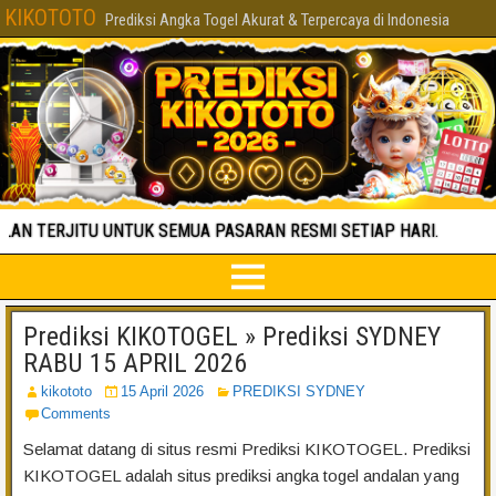
KIKOTOTO
Prediksi Angka Togel Akurat & Terpercaya di Indonesia
ERJITU UNTUK SEMUA PASARAN RESMI SETIAP HARI.
Prediksi KIKOTOGEL » Prediksi SYDNEY
RABU 15 APRIL 2026
kikototo
15 April 2026
PREDIKSI SYDNEY
Comments
Selamat datang di situs resmi Prediksi KIKOTOGEL. Prediksi
KIKOTOGEL adalah situs prediksi angka togel andalan yang