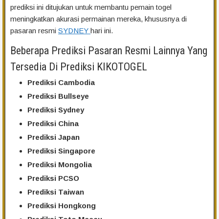
prediksi ini ditujukan untuk membantu pemain togel
meningkatkan akurasi permainan mereka, khususnya di
pasaran resmi
SYDNEY
hari ini.
Beberapa Prediksi Pasaran Resmi Lainnya Yang
Tersedia Di Prediksi KIKOTOGEL
Prediksi Cambodia
Prediksi Bullseye
Prediksi Sydney
Prediksi China
Prediksi Japan
Prediksi Singapore
Prediksi Mongolia
Prediksi PCSO
Prediksi Taiwan
Prediksi Hongkong