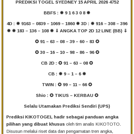
PREDIKSI TOGEL SYEDNEY 15 APRIL 2026
4752
BBFS : ✹ 9 1 6 3 0 8 ✹
4D : ✹ 9163 – 0839 – 1069 – 1860 ✹
3D : ✹ 916 – 308 – 396
✹
✹ 183 – 136 – 108 ✹
⇓ ANGKA TOP 2D 12 LINE (BB) ⇓
✪ 91 – 63 – 08 – 39 – 60 – 83 ✪
✪ 30 – 16 – 10 – 98 – 86 – 96 ✪
CB 2D : ✪ 91 – 63 – 08 ✪
CB : ✹ 9 – 1 – 6 ✹
TWIN : ✪ 99 – 11 – 66 ✪
Shio : ✪ TIKUS – KERBAU ✪
Selalu Utamakan Prediksi Sendiri (UPS)
Prediksi KIKOTOGEL hadir sebagai panduan angka
pilihan yang dibuat khusus
oleh tim analis KIKOTOTO.
Disusun melalui riset data dan pengamatan tren angka,