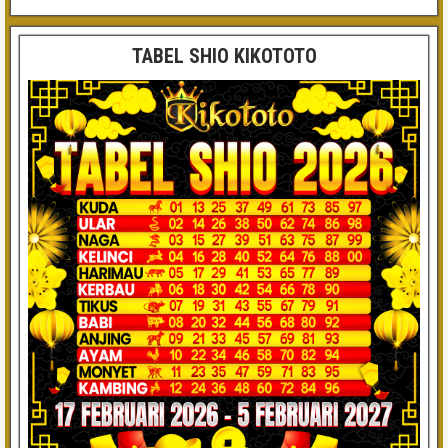
TABEL SHIO KIKOTOTO