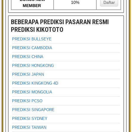
10%
Daftar
MEMBER
BEBERAPA PREDIKSI PASARAN RESMI
PREDIKSI KIKOTOTO
PREDIKSI BULLSEYE
PREDIKSI CAMBODIA
PREDIKSI CHINA
PREDIKSI HONGKONG
PREDIKSI JAPAN
PREDIKSI KINGKONG 4D
PREDIKSI MONGOLIA
PREDIKSI PCSO
PREDIKSI SINGAPORE
PREDIKSI SYDNEY
PREDIKSI TAIWAN