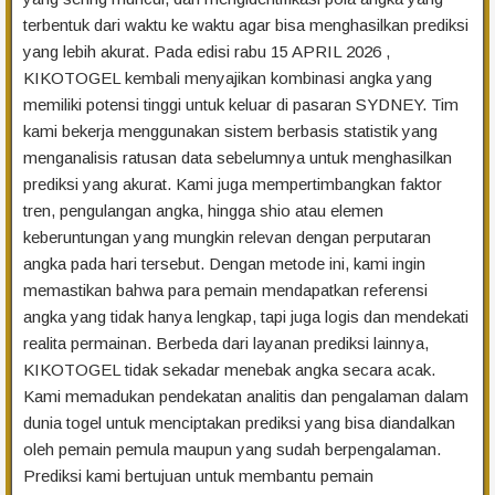
terbentuk dari waktu ke waktu agar bisa menghasilkan prediksi
yang lebih akurat.
Pada edisi rabu 15 APRIL 2026 ,
KIKOTOGEL kembali menyajikan kombinasi angka yang
memiliki potensi tinggi untuk keluar di pasaran SYDNEY. Tim
kami bekerja menggunakan sistem berbasis statistik yang
menganalisis ratusan data sebelumnya untuk menghasilkan
prediksi yang akurat. Kami juga mempertimbangkan faktor
tren, pengulangan angka, hingga shio atau elemen
keberuntungan yang mungkin relevan dengan perputaran
angka pada hari tersebut. Dengan metode ini, kami ingin
memastikan bahwa para pemain mendapatkan referensi
angka yang tidak hanya lengkap, tapi juga logis dan mendekati
realita permainan.
Berbeda dari layanan prediksi lainnya,
KIKOTOGEL tidak sekadar menebak angka secara acak.
Kami memadukan pendekatan analitis dan pengalaman dalam
dunia togel untuk menciptakan prediksi yang bisa diandalkan
oleh pemain pemula maupun yang sudah berpengalaman.
Prediksi kami bertujuan untuk membantu pemain