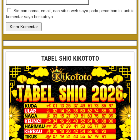
Simpan nama, email, dan situs web saya pada peramban ini untuk
komentar saya berikutnya.
TABEL SHIO KIKOTOTO