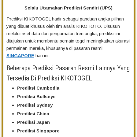
Selalu Utamakan Prediksi Sendiri (UPS)
Prediksi KIKOTOGEL hadir sebagai panduan angka pilihan
yang dibuat khusus oleh tim analis KIKOTOTO. Disusun
melalui riset data dan pengamatan tren angka, prediksi ini
ditujukan untuk membantu pemain togel meningkatkan akurasi
permainan mereka, khususnya di pasaran resmi
SINGAPORE
hari ini.
Beberapa Prediksi Pasaran Resmi Lainnya Yang
Tersedia Di Prediksi KIKOTOGEL
Prediksi Cambodia
Prediksi Bullseye
Prediksi Sydney
Prediksi China
Prediksi Japan
Prediksi Singapore