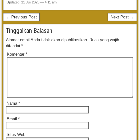
Updated: 21 Juli 2025 — 4:11 am
← Previous Post
Next Post →
Tinggalkan Balasan
Alamat email Anda tidak akan dipublikasikan.
Ruas yang wajib
ditandai
*
Komentar
*
Nama
*
Email
*
Situs Web