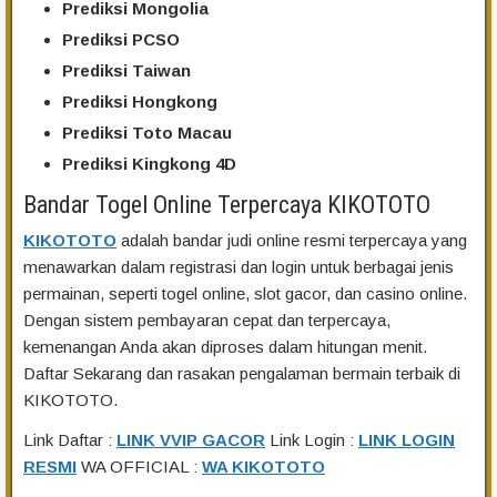
Prediksi Mongolia
Prediksi PCSO
Prediksi Taiwan
Prediksi Hongkong
Prediksi Toto Macau
Prediksi Kingkong 4D
Bandar Togel Online Terpercaya KIKOTOTO
KIKOTOTO
adalah bandar judi online resmi terpercaya yang
menawarkan dalam registrasi dan login untuk berbagai jenis
permainan, seperti togel online, slot gacor, dan casino online.
Dengan sistem pembayaran cepat dan terpercaya,
kemenangan Anda akan diproses dalam hitungan menit.
Daftar Sekarang dan rasakan pengalaman bermain terbaik di
KIKOTOTO.
Link Daftar :
LINK VVIP GACOR
Link Login :
LINK LOGIN
RESMI
WA OFFICIAL :
WA KIKOTOTO