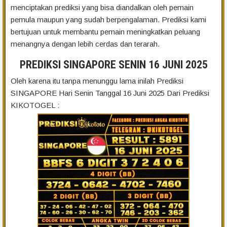
menciptakan prediksi yang bisa diandalkan oleh pemain
pemula maupun yang sudah berpengalaman. Prediksi kami
bertujuan untuk membantu pemain meningkatkan peluang
menangnya dengan lebih cerdas dan terarah.
PREDIKSI SINGAPORE SENIN 16 JUNI 2025
Oleh karena itu tanpa menunggu lama inilah Prediksi
SINGAPORE Hari Senin Tanggal 16 Juni 2025 Dari Prediksi
KIKOTOGEL :