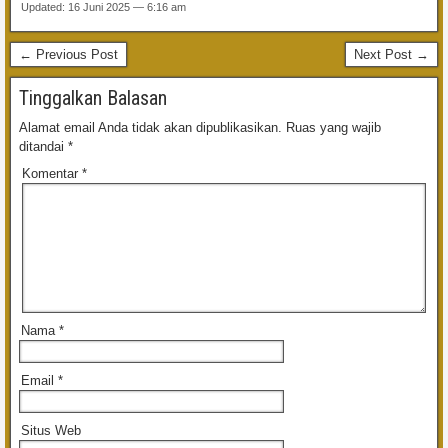
Updated: 16 Juni 2025 — 6:16 am
← Previous Post
Next Post →
Tinggalkan Balasan
Alamat email Anda tidak akan dipublikasikan.
Ruas yang wajib
ditandai
*
Komentar
*
Nama
*
Email
*
Situs Web