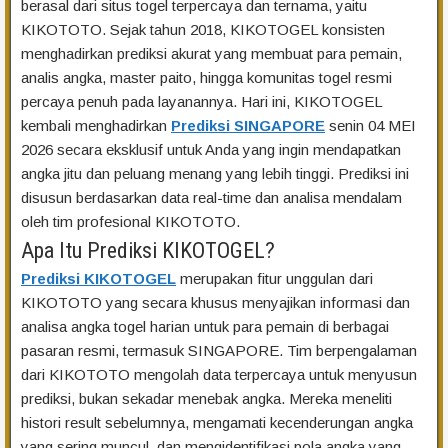
berasal dari situs togel terpercaya dan ternama, yaitu
KIKOTOTO. Sejak tahun 2018, KIKOTOGEL konsisten
menghadirkan prediksi akurat yang membuat para pemain,
analis angka, master paito, hingga komunitas togel resmi
percaya penuh pada layanannya.
Hari ini, KIKOTOGEL
kembali menghadirkan
Prediksi SINGAPORE
senin 04 MEI
2026 secara eksklusif untuk Anda yang ingin mendapatkan
angka jitu dan peluang menang yang lebih tinggi. Prediksi ini
disusun berdasarkan data real-time dan analisa mendalam
oleh tim profesional KIKOTOTO.
Apa Itu Prediksi KIKOTOGEL?
Prediksi KIKOTOGEL
merupakan fitur unggulan dari
KIKOTOTO yang secara khusus menyajikan informasi dan
analisa angka togel harian untuk para pemain di berbagai
pasaran resmi, termasuk SINGAPORE. Tim berpengalaman
dari KIKOTOTO mengolah data terpercaya untuk menyusun
prediksi, bukan sekadar menebak angka. Mereka meneliti
histori result sebelumnya, mengamati kecenderungan angka
yang sering muncul, dan mengidentifikasi pola angka yang