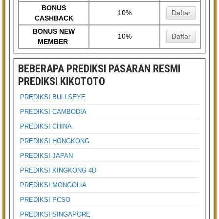
BONUS
10%
Daftar
CASHBACK
BONUS NEW
10%
Daftar
MEMBER
BEBERAPA PREDIKSI PASARAN RESMI
PREDIKSI KIKOTOTO
PREDIKSI BULLSEYE
PREDIKSI CAMBODIA
PREDIKSI CHINA
PREDIKSI HONGKONG
PREDIKSI JAPAN
PREDIKSI KINGKONG 4D
PREDIKSI MONGOLIA
PREDIKSI PCSO
PREDIKSI SINGAPORE