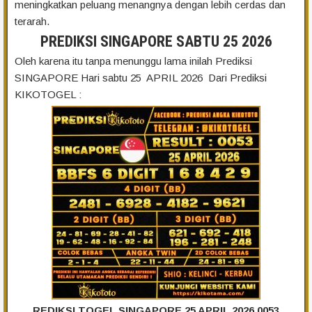
meningkatkan peluang menangnya dengan lebih cerdas dan
terarah.
PREDIKSI SINGAPORE
SABTU 25 2026
Oleh karena itu tanpa menunggu lama inilah Prediksi
SINGAPORE Hari sabtu 25 APRIL 2026 Dari Prediksi
KIKOTOGEL :
REDIKSI TOGEL SINGAPORE 25 APRIL 2026
0053