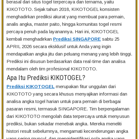
berasal dari situs togel terpercaya dan ternama, yaitu
KIKOTOTO. Sejak tahun 2018, KIKOTOGEL konsisten
menghadirkan prediksi akurat yang membuat para pemain,
analis angka, master paito, hingga komunitas togel resmi
percaya penuh pada layanannya.
Hari ini, KIKOTOGEL
kembali menghadirkan
Prediksi SINGAPORE
sabtu 25
APRIL 2026 secara eksklusif untuk Anda yang ingin
mendapatkan angka jitu dan peluang menang yang lebih tinggi.
Prediksi ini disusun berdasarkan data real-time dan analisa
mendalam oleh tim profesional KIKOTOTO.
Apa Itu Prediksi KIKOTOGEL?
Prediksi KIKOTOGEL
merupakan fitur unggulan dari
KIKOTOTO yang secara khusus menyajikan informasi dan
analisa angka togel harian untuk para pemain di berbagai
pasaran resmi, termasuk SINGAPORE. Tim berpengalaman
dari KIKOTOTO mengolah data terpercaya untuk menyusun
prediksi, bukan sekadar menebak angka. Mereka meneliti
histori result sebelumnya, mengamati kecenderungan angka
yang sering muncul, dan mengidentifikasi pola angka yang