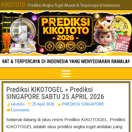
KIKOTOTO
Prediksi Angka Togel Akurat & Terpercaya di Indonesia
& TERPERCAYA DI INDONESIA YANG MENYEDIAKAN RAMALAN TERJI
Prediksi KIKOTOGEL » Prediksi
SINGAPORE SABTU 25 APRIL 2026
kikototo
25 April 2026
PREDIKSI SINGAPORE
Comments
Selamat datang di situs resmi Prediksi KIKOTOGEL. Prediksi
KIKOTOGEL adalah situs prediksi angka togel andalan yang