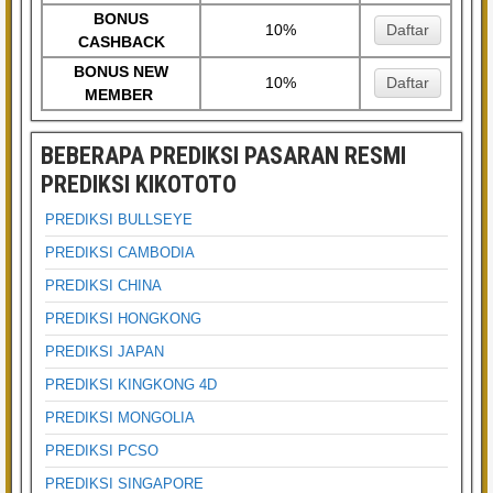
BONUS
10%
Daftar
CASHBACK
BONUS NEW
10%
Daftar
MEMBER
BEBERAPA PREDIKSI PASARAN RESMI
PREDIKSI KIKOTOTO
PREDIKSI BULLSEYE
PREDIKSI CAMBODIA
PREDIKSI CHINA
PREDIKSI HONGKONG
PREDIKSI JAPAN
PREDIKSI KINGKONG 4D
PREDIKSI MONGOLIA
PREDIKSI PCSO
PREDIKSI SINGAPORE