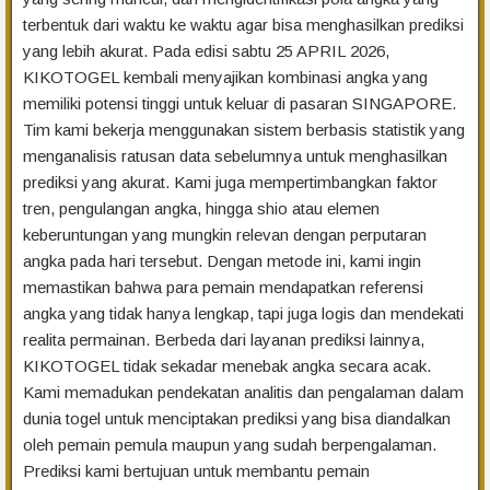
terbentuk dari waktu ke waktu agar bisa menghasilkan prediksi
yang lebih akurat.
Pada edisi sabtu 25 APRIL 2026,
KIKOTOGEL kembali menyajikan kombinasi angka yang
memiliki potensi tinggi untuk keluar di pasaran SINGAPORE.
Tim kami bekerja menggunakan sistem berbasis statistik yang
menganalisis ratusan data sebelumnya untuk menghasilkan
prediksi yang akurat. Kami juga mempertimbangkan faktor
tren, pengulangan angka, hingga shio atau elemen
keberuntungan yang mungkin relevan dengan perputaran
angka pada hari tersebut. Dengan metode ini, kami ingin
memastikan bahwa para pemain mendapatkan referensi
angka yang tidak hanya lengkap, tapi juga logis dan mendekati
realita permainan.
Berbeda dari layanan prediksi lainnya,
KIKOTOGEL tidak sekadar menebak angka secara acak.
Kami memadukan pendekatan analitis dan pengalaman dalam
dunia togel untuk menciptakan prediksi yang bisa diandalkan
oleh pemain pemula maupun yang sudah berpengalaman.
Prediksi kami bertujuan untuk membantu pemain