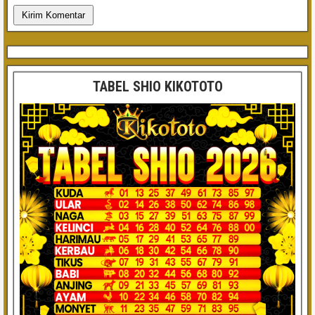
TABEL SHIO KIKOTOTO