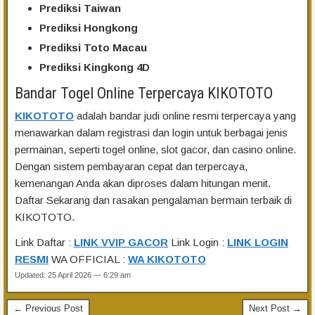
Prediksi Taiwan
Prediksi Hongkong
Prediksi Toto Macau
Prediksi Kingkong 4D
Bandar Togel Online Terpercaya KIKOTOTO
KIKOTOTO
adalah bandar judi online resmi terpercaya yang
menawarkan dalam registrasi dan login untuk berbagai jenis
permainan, seperti togel online, slot gacor, dan casino online.
Dengan sistem pembayaran cepat dan terpercaya,
kemenangan Anda akan diproses dalam hitungan menit.
Daftar Sekarang dan rasakan pengalaman bermain terbaik di
KIKOTOTO.
Link Daftar :
LINK VVIP GACOR
Link Login :
LINK LOGIN
RESMI
WA OFFICIAL :
WA KIKOTOTO
Updated: 25 April 2026 — 6:29 am
← Previous Post
Next Post →