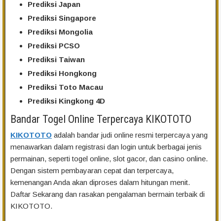
Prediksi Japan
Prediksi Singapore
Prediksi Mongolia
Prediksi PCSO
Prediksi Taiwan
Prediksi Hongkong
Prediksi Toto Macau
Prediksi Kingkong 4D
Bandar Togel Online Terpercaya KIKOTOTO
KIKOTOTO
adalah bandar judi online resmi terpercaya yang
menawarkan dalam registrasi dan login untuk berbagai jenis
permainan, seperti togel online, slot gacor, dan casino online.
Dengan sistem pembayaran cepat dan terpercaya,
kemenangan Anda akan diproses dalam hitungan menit.
Daftar Sekarang dan rasakan pengalaman bermain terbaik di
KIKOTOTO.