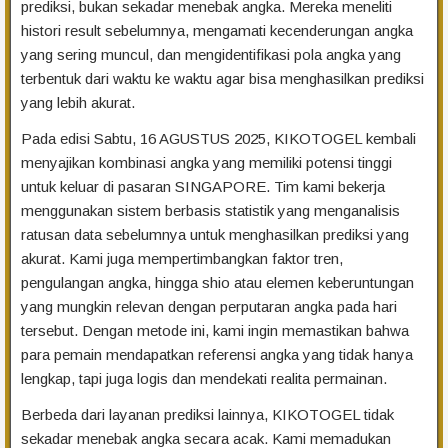
prediksi, bukan sekadar menebak angka. Mereka meneliti
histori result sebelumnya, mengamati kecenderungan angka
yang sering muncul, dan mengidentifikasi pola angka yang
terbentuk dari waktu ke waktu agar bisa menghasilkan prediksi
yang lebih akurat.
Pada edisi Sabtu, 16 AGUSTUS 2025, KIKOTOGEL kembali
menyajikan kombinasi angka yang memiliki potensi tinggi
untuk keluar di pasaran SINGAPORE. Tim kami bekerja
menggunakan sistem berbasis statistik yang menganalisis
ratusan data sebelumnya untuk menghasilkan prediksi yang
akurat. Kami juga mempertimbangkan faktor tren,
pengulangan angka, hingga shio atau elemen keberuntungan
yang mungkin relevan dengan perputaran angka pada hari
tersebut. Dengan metode ini, kami ingin memastikan bahwa
para pemain mendapatkan referensi angka yang tidak hanya
lengkap, tapi juga logis dan mendekati realita permainan.
Berbeda dari layanan prediksi lainnya, KIKOTOGEL tidak
sekadar menebak angka secara acak. Kami memadukan