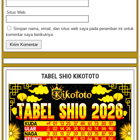
Situs Web
Simpan nama, email, dan situs web saya pada peramban ini untuk
komentar saya berikutnya.
TABEL SHIO KIKOTOTO