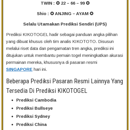
TWIN : ✪ 22 – 66 – 99 ✪
Shio : ✪ ANJING – AYAM ✪
Selalu Utamakan Prediksi Sendiri (UPS)
Prediksi KIKOTOGEL hadir sebagai panduan angka pilihan
yang dibuat khusus oleh tim analis KIKOTOTO. Disusun
melalui riset data dan pengamatan tren angka, prediksi ini
ditujukan untuk membantu pemain togel meningkatkan akurasi
permainan mereka, khususnya di pasaran resmi
SINGAPORE
hari ini.
Beberapa Prediksi Pasaran Resmi Lainnya Yang
Tersedia Di Prediksi KIKOTOGEL
Prediksi Cambodia
Prediksi Bullseye
Prediksi Sydney
Prediksi China