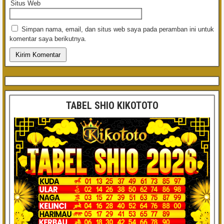
Situs Web
Simpan nama, email, dan situs web saya pada peramban ini untuk
komentar saya berikutnya.
TABEL SHIO KIKOTOTO