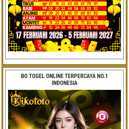
BO TOGEL ONLINE TERPERCAYA NO.1
INDONESIA