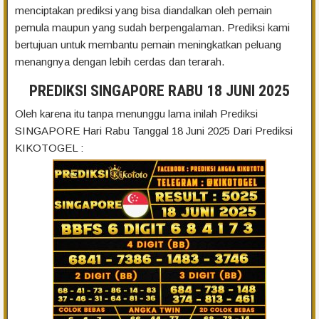
menciptakan prediksi yang bisa diandalkan oleh pemain
pemula maupun yang sudah berpengalaman. Prediksi kami
bertujuan untuk membantu pemain meningkatkan peluang
menangnya dengan lebih cerdas dan terarah.
PREDIKSI SINGAPORE RABU 18 JUNI 2025
Oleh karena itu tanpa menunggu lama inilah Prediksi
SINGAPORE Hari Rabu Tanggal 18 Juni 2025 Dari Prediksi
KIKOTOGEL :