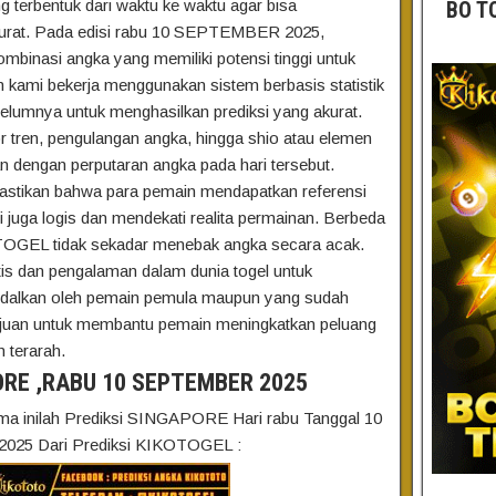
g terbentuk dari waktu ke waktu agar bisa
BO T
urat.
Pada edisi rabu 10 SEPTEMBER 2025,
inasi angka yang memiliki potensi tinggi untuk
kami bekerja menggunakan sistem berbasis statistik
elumnya untuk menghasilkan prediksi yang akurat.
 tren, pengulangan angka, hingga shio atau elemen
 dengan perputaran angka pada hari tersebut.
astikan bahwa para pemain mendapatkan referensi
i juga logis dan mendekati realita permainan.
Berbeda
KOTOGEL tidak sekadar menebak angka secara acak.
s dan pengalaman dalam dunia togel untuk
andalkan oleh pemain pemula maupun yang sudah
ujuan untuk membantu pemain meningkatkan peluang
 terarah.
ORE ,RABU 10
SEPTEMBER 2025
ama inilah Prediksi SINGAPORE Hari rabu Tanggal 10
25 Dari Prediksi KIKOTOGEL :