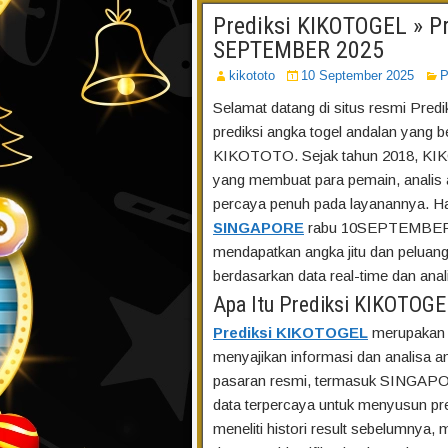
Prediksi KIKOTOGEL » P
SEPTEMBER 2025
kikototo
10 September 2025
P
Selamat datang di situs resmi Pr
prediksi angka togel andalan yang be
KIKOTOTO. Sejak tahun 2018, KIKO
yang membuat para pemain, analis a
percaya penuh pada layanannya.
Ha
SINGAPORE
rabu 10SEPTEMBER 20
mendapatkan angka jitu dan peluang 
berdasarkan data real-time dan an
Apa Itu Prediksi KIKOTOG
Prediksi KIKOTOGEL
merupakan 
menyajikan informasi dan analisa an
pasaran resmi, termasuk SINGAP
data terpercaya untuk menyusun pr
meneliti histori result sebelumnya