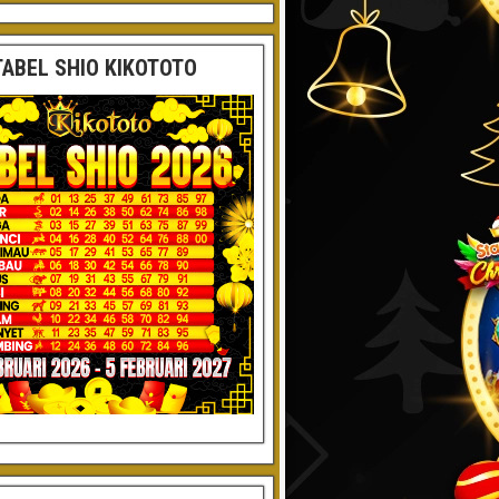
TABEL SHIO KIKOTOTO