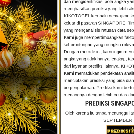
dan mengidentifikasi pola angka yan
menghasilkan prediksi yang lebih ak
KIKOTOGEL kembali menyajikan komb
keluar di pasaran SINGAPORE. Tim 
yang menganalisis ratusan data seb
Kami juga mempertimbangkan faktor
keberuntungan yang mungkin relevan
Dengan metode ini, kami ingin mem
angka yang tidak hanya lengkap, tap
dari layanan prediksi lainnya, KI
Kami memadukan pendekatan analiti
menciptakan prediksi yang bisa di
berpengalaman. Prediksi kami bert
menangnya dengan lebih cerdas dan
PREDIKSI SINGAP
Oleh karena itu tanpa menunggu l
SEPTEMBER 20