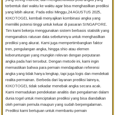
terbentuk dari waktu ke waktu agar bisa menghasilkan prediksi
yang lebih akurat.
Pada edisi Minggu,24 AGUSTUS 2025,
KIKOTOGEL kembali menyajikan kombinasi angka yang
memiliki potensi tinggi untuk keluar di pasaran SINGAPORE.
Tim kami bekerja menggunakan sistem berbasis statistik yang
menganalisis ratusan data sebelumnya untuk menghasilkan
prediksi yang akurat. Kami juga mempertimbangkan faktor
tren, pengulangan angka, hingga shio atau elemen
keberuntungan yang mungkin relevan dengan perputaran
angka pada hari tersebut. Dengan metode ini, kami ingin
memastikan bahwa para pemain mendapatkan referensi
angka yang tidak hanya lengkap, tapi juga logis dan mendekati
realita permainan.
Berbeda dari layanan prediksi lainnya,
KIKOTOGEL tidak sekadar menebak angka secara acak.
Kami memadukan pendekatan analitis dan pengalaman dalam
dunia togel untuk menciptakan prediksi yang bisa diandalkan
oleh pemain pemula maupun yang sudah berpengalaman.
Prediksi kami bertujuan untuk membantu pemain