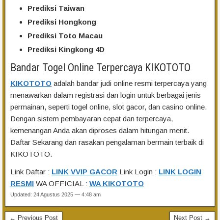
Prediksi Taiwan
Prediksi Hongkong
Prediksi Toto Macau
Prediksi Kingkong 4D
Bandar Togel Online Terpercaya KIKOTOTO
KIKOTOTO
adalah bandar judi online resmi terpercaya yang
menawarkan dalam registrasi dan login untuk berbagai jenis
permainan, seperti togel online, slot gacor, dan casino online.
Dengan sistem pembayaran cepat dan terpercaya,
kemenangan Anda akan diproses dalam hitungan menit.
Daftar Sekarang dan rasakan pengalaman bermain terbaik di
KIKOTOTO.
Link Daftar :
LINK VVIP GACOR
Link Login :
LINK LOGIN
RESMI
WA OFFICIAL :
WA KIKOTOTO
Updated: 24 Agustus 2025 — 4:48 am
← Previous Post
Next Post →