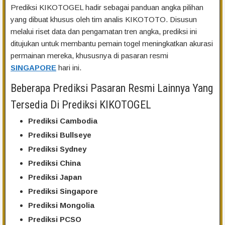
Prediksi KIKOTOGEL hadir sebagai panduan angka pilihan
yang dibuat khusus oleh tim analis KIKOTOTO. Disusun
melalui riset data dan pengamatan tren angka, prediksi ini
ditujukan untuk membantu pemain togel meningkatkan akurasi
permainan mereka, khususnya di pasaran resmi
SINGAPORE
hari ini.
Beberapa Prediksi Pasaran Resmi Lainnya Yang
Tersedia Di Prediksi KIKOTOGEL
Prediksi Cambodia
Prediksi Bullseye
Prediksi Sydney
Prediksi China
Prediksi Japan
Prediksi Singapore
Prediksi Mongolia
Prediksi PCSO