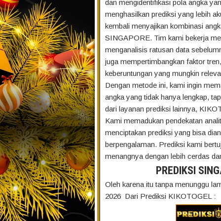
dan mengidentifikasi pola angka yan
menghasilkan prediksi yang lebih ak
kembali menyajikan kombinasi angka 
SINGAPORE. Tim kami bekerja meng
menganalisis ratusan data sebelumn
juga mempertimbangkan faktor tren
keberuntungan yang mungkin relevan
Dengan metode ini, kami ingin mem
angka yang tidak hanya lengkap, tap
dari layanan prediksi lainnya, KI
Kami memadukan pendekatan analiti
menciptakan prediksi yang bisa di
berpengalaman. Prediksi kami bert
menangnya dengan lebih cerdas dan
PREDIKSI SIN
Oleh karena itu tanpa menunggu l
2026 Dari Prediksi KIKOTOGEL :