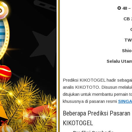
✪ 48 – 
CB 2
TWI
Shio
Selalu Utam
Prediksi KIKOTOGEL hadir sebagai 
analis KIKOTOTO. Disusun melalui r
ditujukan untuk membantu pemain t
khususnya di pasaran resmi
SING
Beberapa Prediksi Pasaran 
KIKOTOGEL