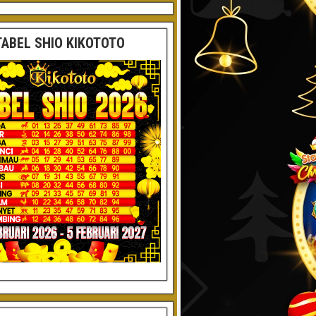
TABEL SHIO KIKOTOTO