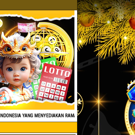
 YANG MENYEDIAKAN RAMALAN TERJITU UNTUK SEMUA PASARAN RES