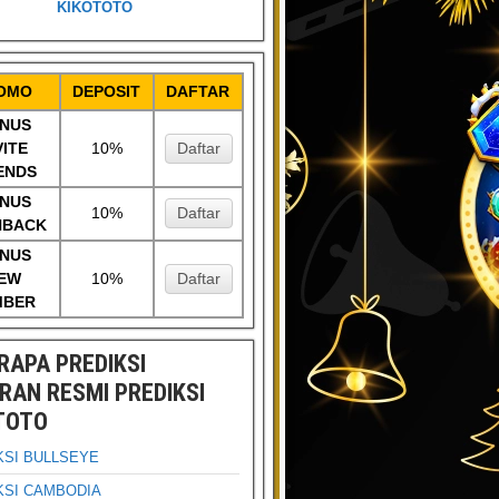
KIKOTOTO
OMO
DEPOSIT
DAFTAR
NUS
VITE
10%
Daftar
ENDS
NUS
10%
Daftar
HBACK
NUS
EW
10%
Daftar
MBER
RAPA PREDIKSI
RAN RESMI PREDIKSI
TOTO
KSI BULLSEYE
KSI CAMBODIA