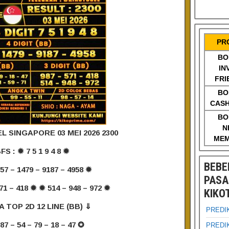
PR
BO
IN
FRI
BO
CAS
BO
N
L SINGAPORE 03 MEI 2026
2300
ME
FS : ✹ 7 5 1 9 4 8 ✹
BEBE
857 – 1479 – 9187 – 4958 ✹
PASA
571 – 418 ✹
✹ 514 – 948 – 972 ✹
KIKO
 TOP 2D 12 LINE (BB) ⇓
PREDI
87 – 54 – 79 – 18 – 47 ✪
PREDI