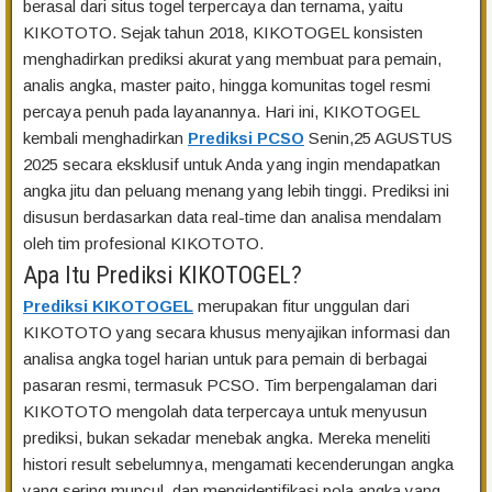
berasal dari situs togel terpercaya dan ternama, yaitu
KIKOTOTO. Sejak tahun 2018, KIKOTOGEL konsisten
menghadirkan prediksi akurat yang membuat para pemain,
analis angka, master paito, hingga komunitas togel resmi
percaya penuh pada layanannya.
Hari ini, KIKOTOGEL
kembali menghadirkan
Prediksi PCSO
Senin,25 AGUSTUS
2025 secara eksklusif untuk Anda yang ingin mendapatkan
angka jitu dan peluang menang yang lebih tinggi. Prediksi ini
disusun berdasarkan data real-time dan analisa mendalam
oleh tim profesional KIKOTOTO.
Apa Itu Prediksi KIKOTOGEL?
Prediksi KIKOTOGEL
merupakan fitur unggulan dari
KIKOTOTO yang secara khusus menyajikan informasi dan
analisa angka togel harian untuk para pemain di berbagai
pasaran resmi, termasuk PCSO. Tim berpengalaman dari
KIKOTOTO mengolah data terpercaya untuk menyusun
prediksi, bukan sekadar menebak angka. Mereka meneliti
histori result sebelumnya, mengamati kecenderungan angka
yang sering muncul, dan mengidentifikasi pola angka yang