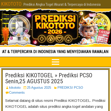
KIKOTOTO
Prediksi Angka Togel Akurat & Terpercaya di Indonesia
& TERPERCAYA DI INDONESIA YANG MENYEDIAKAN RAMALAN TERJIT
Prediksi KIKOTOGEL » Prediksi PCSO
Senin,25 AGUSTUS 2025
kikototo
25 Agustus 2025
PREDIKSI PCSO
Comments
Selamat datang di situs resmi Prediksi KIKOTOGEL. Prediksi
KIKOTOGEL adalah situs prediksi angka togel andalan yang