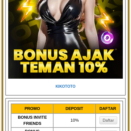
KIKOTOTO
PROMO
DEPOSIT
DAFTAR
BONUS INVITE
10%
Daftar
FRIENDS