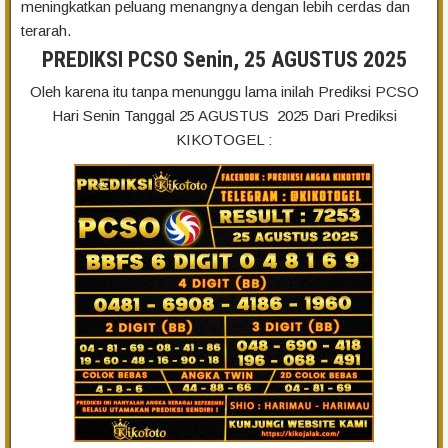
meningkatkan peluang menangnya dengan lebih cerdas dan
terarah.
PREDIKSI PCSO Senin, 25 AGUSTUS 2025
Oleh karena itu tanpa menunggu lama inilah Prediksi PCSO
Hari Senin Tanggal 25 AGUSTUS 2025 Dari Prediksi
KIKOTOGEL :