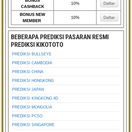
BONUS
10%
Daftar
CASHBACK
BONUS NEW
10%
Daftar
MEMBER
BEBERAPA PREDIKSI PASARAN RESMI
PREDIKSI KIKOTOTO
PREDIKSI BULLSEYE
PREDIKSI CAMBODIA
PREDIKSI CHINA
PREDIKSI HONGKONG
PREDIKSI JAPAN
PREDIKSI KINGKONG 4D
PREDIKSI MONGOLIA
PREDIKSI PCSO
PREDIKSI SINGAPORE