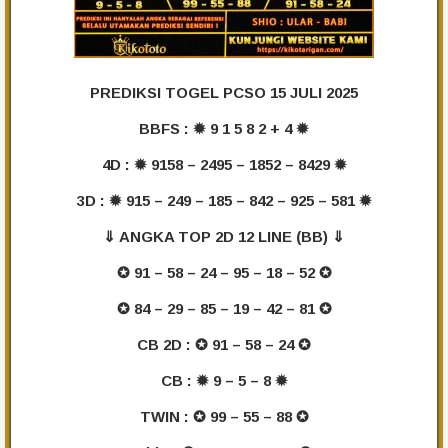
PREDIKSI TOGEL PCSO 15 JULI 2025
BBFS : ✹ 9 1 5 8 2 + 4 ✹
4D : ✹ 9158 – 2495 – 1852 – 8429 ✹
3D : ✹ 915 – 249 – 185 – 842 – 925 – 581 ✹
⇓ ANGKA TOP 2D 12 LINE (BB) ⇓
✪ 91 – 58 – 24 – 95 – 18 – 52 ✪
✪ 84 – 29 – 85 – 19 – 42 – 81 ✪
CB 2D : ✪ 91 – 58 – 24 ✪
CB : ✹ 9 – 5 – 8 ✹
TWIN : ✪ 99 – 55 – 88 ✪