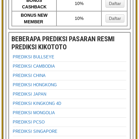
BONUS
10%
Daftar
CASHBACK
BONUS NEW
10%
Daftar
MEMBER
BEBERAPA PREDIKSI PASARAN RESMI
PREDIKSI KIKOTOTO
PREDIKSI BULLSEYE
PREDIKSI CAMBODIA
PREDIKSI CHINA
PREDIKSI HONGKONG
PREDIKSI JAPAN
PREDIKSI KINGKONG 4D
PREDIKSI MONGOLIA
PREDIKSI PCSO
PREDIKSI SINGAPORE