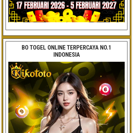
BO TOGEL ONLINE TERPERCAYA NO.1
INDONESIA