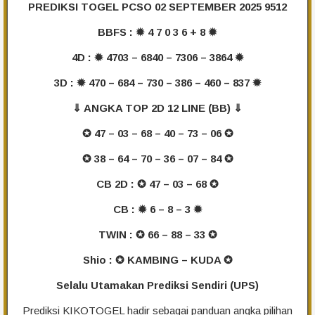
PREDIKSI TOGEL PCSO 02 SEPTEMBER 2025
9512
BBFS : ✹ 4 7 0 3 6 + 8 ✹
4D : ✹ 4703 – 6840 – 7306 – 3864 ✹
3D : ✹ 470 – 684 – 730 – 386 – 460 – 837 ✹
⇓ ANGKA TOP 2D 12 LINE (BB) ⇓
✪ 47 – 03 – 68 – 40 – 73 – 06 ✪
✪ 38 – 64 – 70 – 36 – 07 – 84 ✪
CB 2D : ✪ 47 – 03 – 68 ✪
CB : ✹ 6 – 8 – 3 ✹
TWIN : ✪ 66 – 88 – 33 ✪
Shio : ✪ KAMBING – KUDA ✪
Selalu Utamakan Prediksi Sendiri (UPS)
Prediksi KIKOTOGEL hadir sebagai panduan angka pilihan