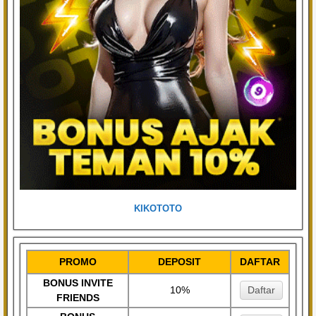
KIKOTOTO
PROMO
DEPOSIT
DAFTAR
BONUS INVITE
10%
Daftar
FRIENDS