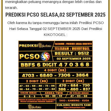
meningkatkan peluang menangnya dengan lebih cerdas dan
terarah.
PREDIKSI PCSO SELASA,02 SEPTEMBER 2025
Oleh karena itu tanpa menunggu lama inilah Prediksi PCSO
Hari Selasa Tanggal 02 SEPTEMBER 2025 Dari Prediksi
KIKOTOGEL :