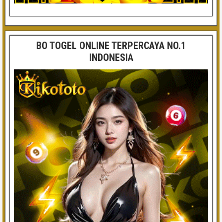
BO TOGEL ONLINE TERPERCAYA NO.1
INDONESIA