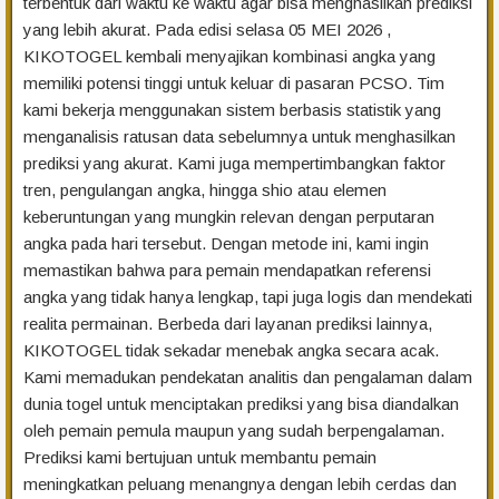
terbentuk dari waktu ke waktu agar bisa menghasilkan prediksi
yang lebih akurat.
Pada edisi selasa 05 MEI 2026 ,
KIKOTOGEL kembali menyajikan kombinasi angka yang
memiliki potensi tinggi untuk keluar di pasaran PCSO. Tim
kami bekerja menggunakan sistem berbasis statistik yang
menganalisis ratusan data sebelumnya untuk menghasilkan
prediksi yang akurat. Kami juga mempertimbangkan faktor
tren, pengulangan angka, hingga shio atau elemen
keberuntungan yang mungkin relevan dengan perputaran
angka pada hari tersebut. Dengan metode ini, kami ingin
memastikan bahwa para pemain mendapatkan referensi
angka yang tidak hanya lengkap, tapi juga logis dan mendekati
realita permainan.
Berbeda dari layanan prediksi lainnya,
KIKOTOGEL tidak sekadar menebak angka secara acak.
Kami memadukan pendekatan analitis dan pengalaman dalam
dunia togel untuk menciptakan prediksi yang bisa diandalkan
oleh pemain pemula maupun yang sudah berpengalaman.
Prediksi kami bertujuan untuk membantu pemain
meningkatkan peluang menangnya dengan lebih cerdas dan