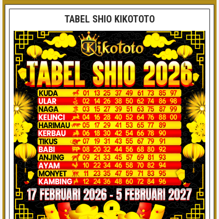
TABEL SHIO KIKOTOTO