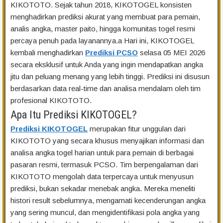
KIKOTOTO. Sejak tahun 2018, KIKOTOGEL konsisten
menghadirkan prediksi akurat yang membuat para pemain,
analis angka, master paito, hingga komunitas togel resmi
percaya penuh pada layanannya.a
Hari ini, KIKOTOGEL
kembali menghadirkan
Prediksi PCSO
selasa 05 MEI 2026
secara eksklusif untuk Anda yang ingin mendapatkan angka
jitu dan peluang menang yang lebih tinggi. Prediksi ini disusun
berdasarkan data real-time dan analisa mendalam oleh tim
profesional KIKOTOTO.
Apa Itu Prediksi KIKOTOGEL?
Prediksi KIKOTOGEL
merupakan fitur unggulan dari
KIKOTOTO yang secara khusus menyajikan informasi dan
analisa angka togel harian untuk para pemain di berbagai
pasaran resmi, termasuk PCSO. Tim berpengalaman dari
KIKOTOTO mengolah data terpercaya untuk menyusun
prediksi, bukan sekadar menebak angka. Mereka meneliti
histori result sebelumnya, mengamati kecenderungan angka
yang sering muncul, dan mengidentifikasi pola angka yang