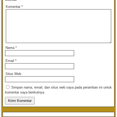
Komentar
*
Nama
*
Email
*
Situs Web
Simpan nama, email, dan situs web saya pada peramban ini untuk
komentar saya berikutnya.