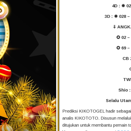
4D : ✹ 0
3D : ✹ 028 –
⇓ ANGKA
✪ 02 – 
✪ 69 – 
CB 2
TWI
Shio 
Selalu Utam
Prediksi KIKOTOGEL hadir sebagai 
analis KIKOTOTO. Disusun melalui r
ditujukan untuk membantu pemain t