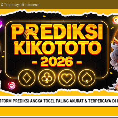
 & Terpercaya di Indonesia
IKSI ANGKA TOGEL PALING AKURAT & TERPERCAYA DI INDONESIA