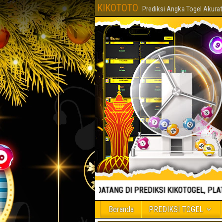
KIKOTOTO
Prediksi Angka Togel Akurat
SELAMAT DATANG DI PREDIKSI KIKOTOGEL, PLATFORM PRED
Beranda
PREDIKSI TOGEL