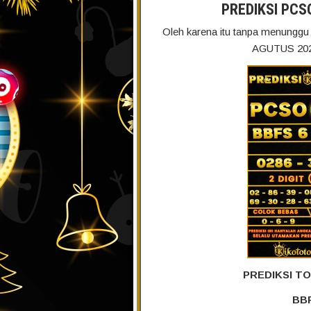
PREDIKSI PCS
Oleh karena itu tanpa menunggu 
AGUTUS 2025
PREDIKSI TO
BBF