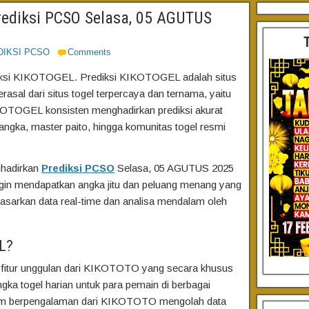
rediksi PCSO Selasa, 05 AGUTUS
DIKSI PCSO
Comments
ediksi KIKOTOGEL. Prediksi KIKOTOGEL adalah situs
rasal dari situs togel terpercaya dan ternama, yaitu
TOGEL konsisten menghadirkan prediksi akurat
ngka, master paito, hingga komunitas togel resmi
ghadirkan
Prediksi PCSO
Selasa, 05 AGUTUS 2025
ngin mendapatkan angka jitu dan peluang menang yang
erdasarkan data real-time dan analisa mendalam oleh
EL?
fitur unggulan dari KIKOTOTO yang secara khusus
gka togel harian untuk para pemain di berbagai
im berpengalaman dari KIKOTOTO mengolah data