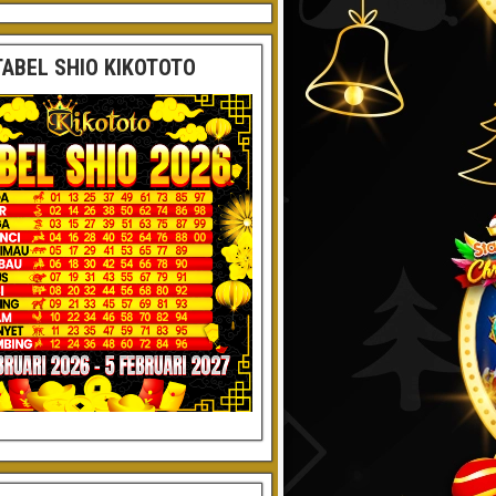
TABEL SHIO KIKOTOTO