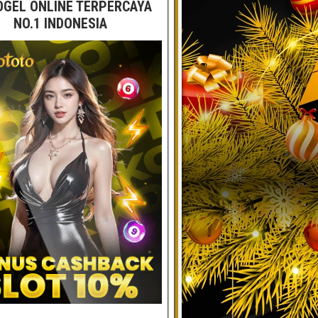
OGEL ONLINE TERPERCAYA
NO.1 INDONESIA