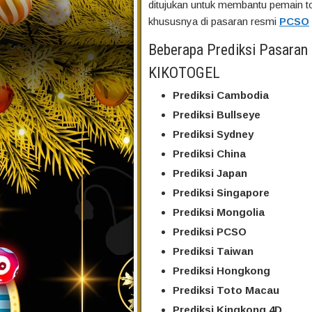
ditujukan untuk membantu pemain t
khususnya di pasaran resmi
PCSO
Beberapa Prediksi Pasaran 
KIKOTOGEL
Prediksi Cambodia
Prediksi Bullseye
Prediksi Sydney
Prediksi China
Prediksi Japan
Prediksi Singapore
Prediksi Mongolia
Prediksi PCSO
Prediksi Taiwan
Prediksi Hongkong
Prediksi Toto Macau
Prediksi Kingkong 4D