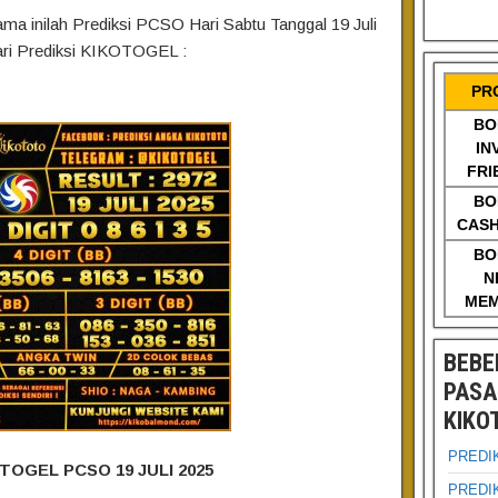
ama inilah Prediksi PCSO Hari Sabtu Tanggal 19 Juli
ri Prediksi KIKOTOGEL :
PR
BO
IN
FRI
BO
CAS
BO
N
ME
BEBE
PASA
KIKO
PREDI
TOGEL PCSO 19 JULI 2025
PREDI