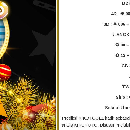
BBF
4D : ✹ 0
3D : ✹ 086 –
⇓ ANGKA
✪ 08 – 
✪ 15 – 
CB 2
TWI
Shio 
Selalu Utam
Prediksi KIKOTOGEL hadir sebagai 
analis KIKOTOTO. Disusun melalui r