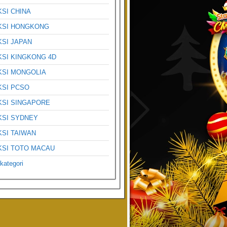
SI CHINA
KSI HONGKONG
KSI JAPAN
KSI KINGKONG 4D
KSI MONGOLIA
KSI PCSO
KSI SINGAPORE
KSI SYDNEY
KSI TAIWAN
KSI TOTO MACAU
kategori