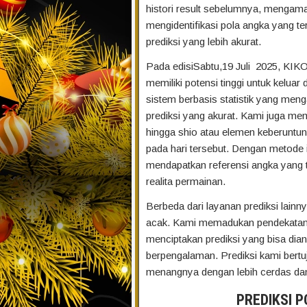
histori result sebelumnya, mengam
mengidentifikasi pola angka yang te
prediksi yang lebih akurat.
Pada edisiSabtu,19 Juli 2025, KI
memiliki potensi tinggi untuk kelu
sistem berbasis statistik yang men
prediksi yang akurat. Kami juga me
hingga shio atau elemen keberuntu
pada hari tersebut. Dengan metode 
mendapatkan referensi angka yang ti
realita permainan.
Berbeda dari layanan prediksi lai
acak. Kami memadukan pendekatan a
menciptakan prediksi yang bisa di
berpengalaman. Prediksi kami bert
menangnya dengan lebih cerdas dan
PREDIKSI P