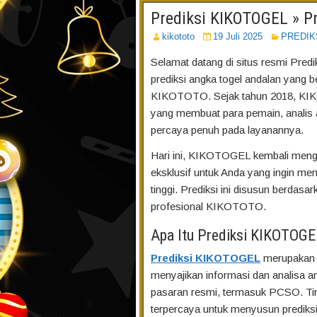
Prediksi KIKOTOGEL » Pr
kikototo
19 Juli 2025
PREDIK
Selamat datang di situs resmi Pr
prediksi angka togel andalan yang be
KIKOTOTO. Sejak tahun 2018, KIKO
yang membuat para pemain, analis a
percaya penuh pada layanannya.
Hari ini, KIKOTOGEL kembali men
eksklusif untuk Anda yang ingin me
tinggi. Prediksi ini disusun berdasa
profesional KIKOTOTO.
Apa Itu Prediksi KIKOTOG
Prediksi KIKOTOGEL
merupakan 
menyajikan informasi dan analisa an
pasaran resmi, termasuk PCSO. T
terpercaya untuk menyusun prediks