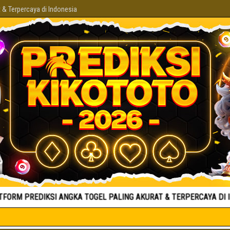
 & Terpercaya di Indonesia
IKSI ANGKA TOGEL PALING AKURAT & TERPERCAYA DI INDONESIA