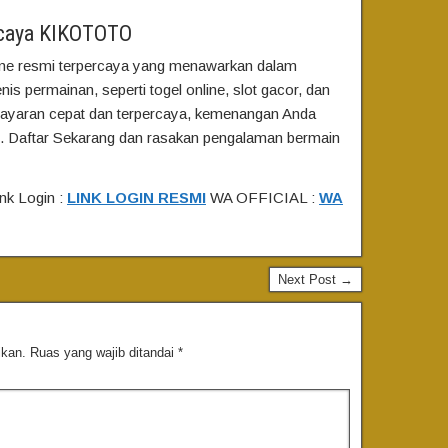
ercaya KIKOTOTO
line resmi terpercaya yang menawarkan dalam
enis permainan, seperti togel online, slot gacor, dan
bayaran cepat dan terpercaya, kemenangan Anda
t. Daftar Sekarang dan rasakan pengalaman bermain
nk Login :
LINK LOGIN RESMI
WA OFFICIAL :
WA
Next Post →
ikan.
Ruas yang wajib ditandai
*