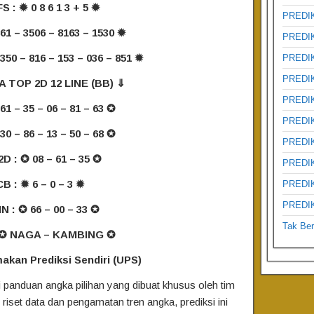
S : ✹ 0 8 6 1 3 + 5 ✹
PREDIK
861 – 3506 – 8163 – 1530 ✹
PREDI
 350 – 816 – 153 – 036 – 851 ✹
PREDI
PREDI
 TOP 2D 12 LINE (BB) ⇓
PREDI
61 – 35 – 06 – 81 – 63 ✪
PREDI
30 – 86 – 13 – 50 – 68 ✪
PREDI
D : ✪ 08 – 61 – 35 ✪
PREDI
CB : ✹ 6 – 0 – 3 ✹
PREDI
PREDI
N : ✪ 66 – 00 – 33 ✪
Tak Ber
: ✪ NAGA – KAMBING ✪
akan Prediksi Sendiri (UPS)
panduan angka pilihan yang dibuat khusus oleh tim
iset data dan pengamatan tren angka, prediksi ini