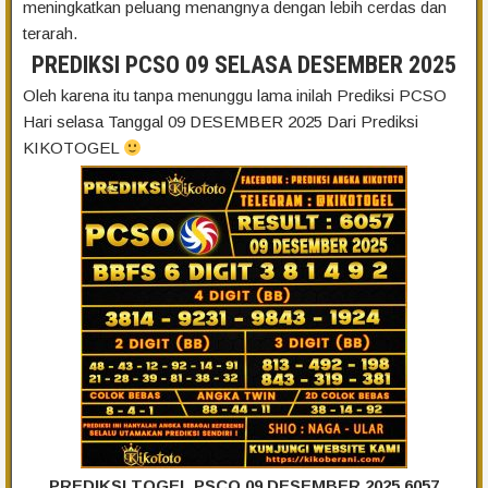
meningkatkan peluang menangnya dengan lebih cerdas dan
terarah.
PREDIKSI PCSO 09 SELASA DESEMBER 2025
Oleh karena itu tanpa menunggu lama inilah Prediksi PCSO
Hari selasa Tanggal
09 DESEMBER 2025 Dari Prediksi
KIKOTOGEL
PREDIKSI TOGEL PSCO 09 DESEMBER 2025
6057