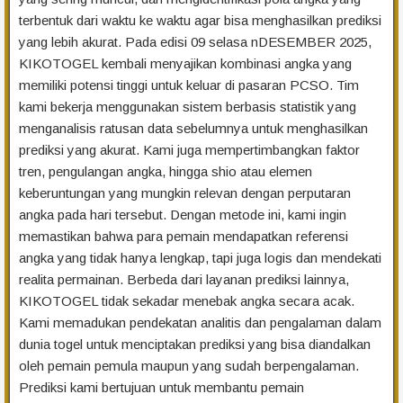
terbentuk dari waktu ke waktu agar bisa menghasilkan prediksi
yang lebih akurat.
Pada edisi 09 selasa nDESEMBER 2025,
KIKOTOGEL kembali menyajikan kombinasi angka yang
memiliki potensi tinggi untuk keluar di pasaran PCSO. Tim
kami bekerja menggunakan sistem berbasis statistik yang
menganalisis ratusan data sebelumnya untuk menghasilkan
prediksi yang akurat. Kami juga mempertimbangkan faktor
tren, pengulangan angka, hingga shio atau elemen
keberuntungan yang mungkin relevan dengan perputaran
angka pada hari tersebut. Dengan metode ini, kami ingin
memastikan bahwa para pemain mendapatkan referensi
angka yang tidak hanya lengkap, tapi juga logis dan mendekati
realita permainan.
Berbeda dari layanan prediksi lainnya,
KIKOTOGEL tidak sekadar menebak angka secara acak.
Kami memadukan pendekatan analitis dan pengalaman dalam
dunia togel untuk menciptakan prediksi yang bisa diandalkan
oleh pemain pemula maupun yang sudah berpengalaman.
Prediksi kami bertujuan untuk membantu pemain