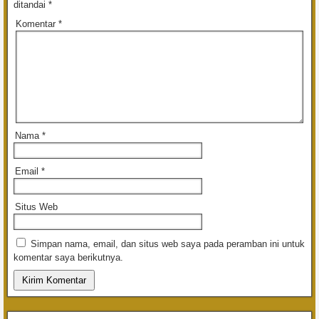
ditandai
*
Komentar
*
Nama
*
Email
*
Situs Web
Simpan nama, email, dan situs web saya pada peramban ini untuk
komentar saya berikutnya.