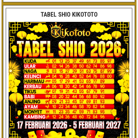
TABEL SHIO KIKOTOTO