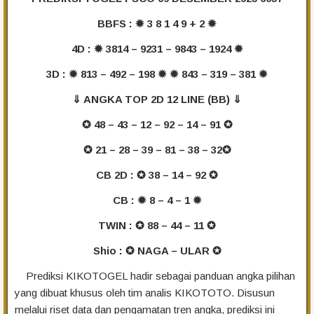
BBFS : ✹ 3 8 1 4 9 + 2 ✹
4D : ✹ 3814 – 9231 – 9843 – 1924 ✹
3D : ✹ 813 – 492 – 198 ✹
✹ 843 – 319 – 381 ✹
⇓ ANGKA TOP 2D 12 LINE (BB) ⇓
✪ 48 – 43 – 12 – 92 – 14 – 91 ✪
✪ 21 – 28 – 39 – 81 – 38 – 32✪
CB 2D : ✪ 38 – 14 – 92 ✪
CB : ✹ 8 – 4 – 1 ✹
TWIN : ✪ 88 – 44 – 11 ✪
Shio : ✪ NAGA – ULAR ✪
Prediksi KIKOTOGEL hadir sebagai panduan angka pilihan
yang dibuat khusus oleh tim analis KIKOTOTO. Disusun
melalui riset data dan pengamatan tren angka, prediksi ini