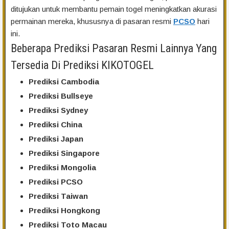
ditujukan untuk membantu pemain togel meningkatkan akurasi
permainan mereka, khususnya di pasaran resmi
PCSO
hari
ini.
Beberapa Prediksi Pasaran Resmi Lainnya Yang
Tersedia Di Prediksi KIKOTOGEL
Prediksi Cambodia
Prediksi Bullseye
Prediksi Sydney
Prediksi China
Prediksi Japan
Prediksi Singapore
Prediksi Mongolia
Prediksi PCSO
Prediksi Taiwan
Prediksi Hongkong
Prediksi Toto Macau