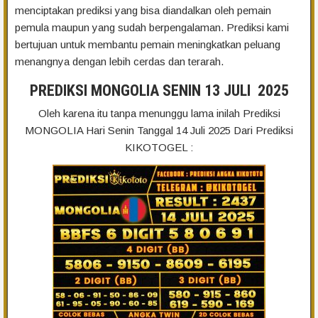
menciptakan prediksi yang bisa diandalkan oleh pemain
pemula maupun yang sudah berpengalaman. Prediksi kami
bertujuan untuk membantu pemain meningkatkan peluang
menangnya dengan lebih cerdas dan terarah.
PREDIKSI MONGOLIA SENIN 13 JULI 2025
Oleh karena itu tanpa menunggu lama inilah Prediksi
MONGOLIA Hari Senin Tanggal 14 Juli 2025 Dari Prediksi
KIKOTOGEL :