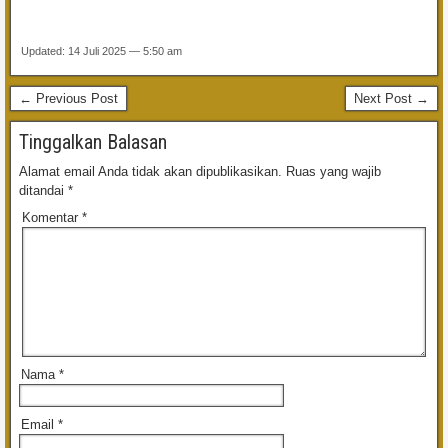
Updated: 14 Juli 2025 — 5:50 am
← Previous Post
Next Post →
Tinggalkan Balasan
Alamat email Anda tidak akan dipublikasikan.
Ruas yang wajib
ditandai
*
Komentar
*
Nama
*
Email
*