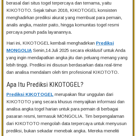
berasal dari situs togel terpercaya dan ternama, yaitu
KIKOTOTO. Sejak tahun 2018, KIKOTOGEL konsisten
menghadirkan prediksi akurat yang membuat para pemain,
analis angka, master paito, hingga komunitas togel resmi
percaya penuh pada layanannya.
Hari ini, KIKOTOGEL kembali menghadirkan
Prediksi
MONGOLIA
Senin,14 Juli 2025 secara eksklusif untuk Anda
yang ingin mendapatkan angka jitu dan peluang menang yang
lebih tinggi. Prediksi ini disusun berdasarkan data real-time
dan analisa mendalam oleh tim profesional KIKOTOTO.
Apa Itu Prediksi KIKOTOGEL?
Prediksi KIKOTOGEL
merupakan fitur unggulan dari
KIKOTOTO yang secara khusus menyajikan informasi dan
analisa angka togel harian untuk para pemain di berbagai
pasaran resmi, termasuk MONGOLIA. Tim berpengalaman
dari KIKOTOTO mengolah data terpercaya untuk menyusun
prediksi, bukan sekadar menebak angka. Mereka meneliti