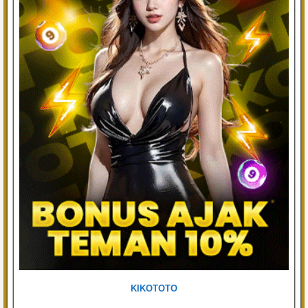
KIKOTOTO