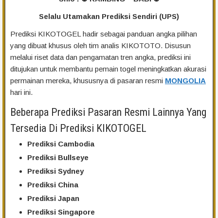
Selalu Utamakan Prediksi Sendiri (UPS)
Prediksi KIKOTOGEL hadir sebagai panduan angka pilihan
yang dibuat khusus oleh tim analis KIKOTOTO. Disusun
melalui riset data dan pengamatan tren angka, prediksi ini
ditujukan untuk membantu pemain togel meningkatkan akurasi
permainan mereka, khususnya di pasaran resmi
MONGOLIA
hari ini.
Beberapa Prediksi Pasaran Resmi Lainnya Yang
Tersedia Di Prediksi KIKOTOGEL
Prediksi Cambodia
Prediksi Bullseye
Prediksi Sydney
Prediksi China
Prediksi Japan
Prediksi Singapore