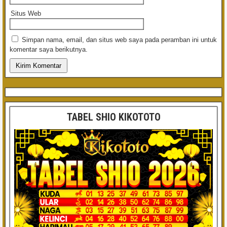
Situs Web
Simpan nama, email, dan situs web saya pada peramban ini untuk
komentar saya berikutnya.
TABEL SHIO KIKOTOTO