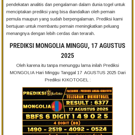
pendekatan analitis dan pengalaman dalam dunia togel untuk
menciptakan prediksi yang bisa diandalkan oleh pemain
pemula maupun yang sudah berpengalaman. Prediksi kami
bertujuan untuk membantu pemain meningkatkan peluang
menangnya dengan lebih cerdas dan terarah.
PREDIKSI MONGOLIA MINGGU, 17 AGUSTUS
2025
Oleh karena itu tanpa menunggu lama inilah Prediksi
MONGOLIA Hari Minggu Tanggal 17 AGUSTUS 2025 Dari
Prediksi KIKOTOGEL :