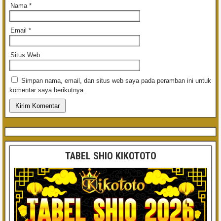
Nama
*
Email
*
Situs Web
Simpan nama, email, dan situs web saya pada peramban ini untuk
komentar saya berikutnya.
TABEL SHIO KIKOTOTO