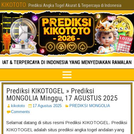
KIKOTOTO
Prediksi Angka Togel Akurat & Terpercaya di Indonesia
& TERPERCAYA DI INDONESIA YANG MENYEDIAKAN RAMALAN TERJIT
Prediksi KIKOTOGEL » Prediksi
MONGOLIA Minggu, 17 AGUSTUS 2025
kikototo
17 Agustus 2025
PREDIKSI MONGOLIA
Comments
Selamat datang di situs resmi Prediksi KIKOTOGEL. Prediksi
KIKOTOGEL adalah situs prediksi angka togel andalan yang