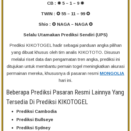
CB : ✹ 5 – 1 – 9 ✹
TWIN : ✪ 55 – 11 – 99 ✪
Shio : ✪ NAGA – NAGA ✪
Selalu Utamakan Prediksi Sendiri (UPS)
Prediksi KIKOTOGEL hadir sebagai panduan angka pilihan
yang dibuat khusus oleh tim analis KIKOTOTO. Disusun
melalui riset data dan pengamatan tren angka, prediksi ini
ditujukan untuk membantu pemain togel meningkatkan akurasi
permainan mereka, khususnya di pasaran resmi
MONGOLIA
hari ini.
Beberapa Prediksi Pasaran Resmi Lainnya Yang
Tersedia Di Prediksi KIKOTOGEL
Prediksi Cambodia
Prediksi Bullseye
Prediksi Sydney