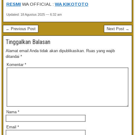
RESMI
WA OFFICIAL :
WA KIKOTOTO
Updated: 18 Agustus 2025 — 6:32 am
← Previous Post
Next Post →
Tinggalkan Balasan
Alamat email Anda tidak akan dipublikasikan.
Ruas yang wajib
ditandai
*
Komentar
*
Nama
*
Email
*