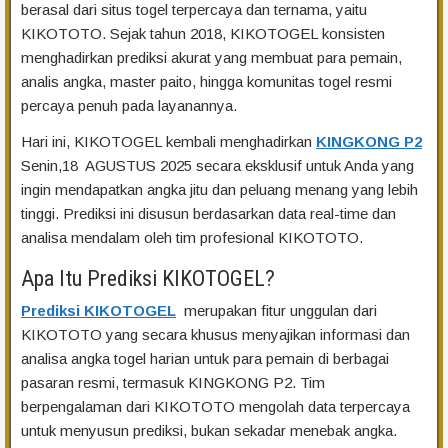
berasal dari situs togel terpercaya dan ternama, yaitu
KIKOTOTO. Sejak tahun 2018, KIKOTOGEL konsisten
menghadirkan prediksi akurat yang membuat para pemain,
analis angka, master paito, hingga komunitas togel resmi
percaya penuh pada layanannya.
Hari ini, KIKOTOGEL kembali menghadirkan
KINGKONG P2
Senin,18 AGUSTUS 2025 secara eksklusif untuk Anda yang
ingin mendapatkan angka jitu dan peluang menang yang lebih
tinggi. Prediksi ini disusun berdasarkan data real-time dan
analisa mendalam oleh tim profesional KIKOTOTO.
Apa Itu Prediksi KIKOTOGEL?
Prediksi KIKOTOGEL
merupakan fitur unggulan dari
KIKOTOTO yang secara khusus menyajikan informasi dan
analisa angka togel harian untuk para pemain di berbagai
pasaran resmi, termasuk KINGKONG P2. Tim
berpengalaman dari KIKOTOTO mengolah data terpercaya
untuk menyusun prediksi, bukan sekadar menebak angka.