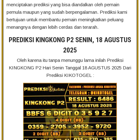
menciptakan prediksi yang bisa diandalkan oleh pemain
pemula maupun yang sudah berpengalaman. Prediksi kami
bertujuan untuk membantu pemain meningkatkan peluang
menangnya dengan lebih cerdas dan terarah.
PREDIKSI KINGKONG P2 SENIN, 18 AGUSTUS
2025
Oleh karena itu tanpa menunggu lama inilah Prediksi
KINGKONG P2 Hari Senin Tanggal 18 AGUSTUS 2025 Dari
Prediksi KIKOTOGEL :