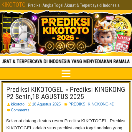
KIKOTOTO
Prediksi Angka Togel Akurat & Terpercaya di Indonesia
 & TERPERCAYA DI INDONESIA YANG MENYEDIAKAN RAMALAN TERJI
Prediksi KIKOTOGEL » Prediksi KINGKONG
P2 Senin,18 AGUSTUS 2025
kikototo
18 Agustus 2025
PREDIKSI KINGKONG 4D
Comments
Selamat datang di situs resmi Prediksi KIKOTOGEL. Prediksi
KIKOTOGEL adalah situs prediksi angka togel andalan yang