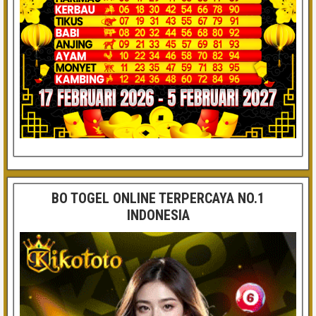
BO TOGEL ONLINE TERPERCAYA NO.1
INDONESIA