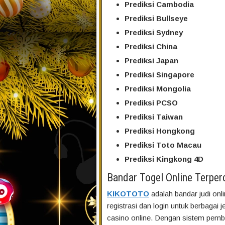
Prediksi Cambodia
Prediksi Bullseye
Prediksi Sydney
Prediksi China
Prediksi Japan
Prediksi Singapore
Prediksi Mongolia
Prediksi PCSO
Prediksi Taiwan
Prediksi Hongkong
Prediksi Toto Macau
Prediksi Kingkong 4D
Bandar Togel Online Terp
KIKOTOTO
adalah bandar judi on
registrasi dan login untuk berbagai j
casino online. Dengan sistem pem