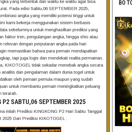
ngka yang terbentuk dari waktu ke waktu agar bisa
BO T
urat.
Pada edisi Sabtu,06 SEPTEMBER 2025,
inasi angka yang memiliki potensi tinggi untuk
im kami bekerja menggunakan sistem berbasis
n data sebelumnya untuk menghasilkan prediksi yang
 faktor tren, pengulangan angka, hingga shio atau
 relevan dengan perputaran angka pada hari
 ingin memastikan bahwa para pemain mendapatkan
gkap, tapi juga logis dan mendekati realita permainan.
nnya, KIKOTOGEL tidak sekadar menebak angka secara
nalitis dan pengalaman dalam dunia togel untuk
andalkan oleh pemain pemula maupun yang sudah
ujuan untuk membantu pemain meningkatkan peluang
 terarah.
G P2 SABTU,06 SEPTEMBER 2025
ama inilah Prediksi KINGKONG P2 Hari Sabtu Tanggal
025 Dari Prediksi KIKOTOGEL :