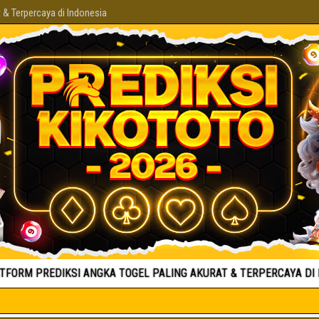
 & Terpercaya di Indonesia
DIKSI ANGKA TOGEL PALING AKURAT & TERPERCAYA DI INDONESI