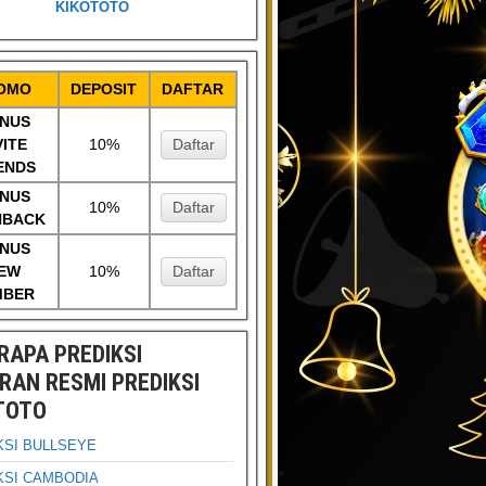
KIKOTOTO
OMO
DEPOSIT
DAFTAR
NUS
VITE
10%
Daftar
ENDS
NUS
10%
Daftar
HBACK
NUS
EW
10%
Daftar
MBER
RAPA PREDIKSI
RAN RESMI PREDIKSI
TOTO
KSI BULLSEYE
KSI CAMBODIA