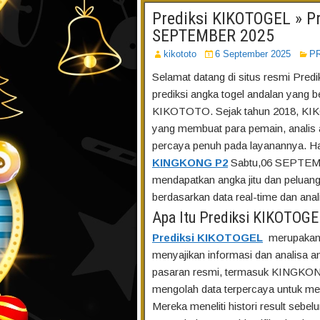
Prediksi KIKOTOGEL » P
SEPTEMBER 2025
kikototo
6 September 2025
P
Selamat datang di situs resmi Pr
prediksi angka togel andalan yang be
KIKOTOTO. Sejak tahun 2018, KIKO
yang membuat para pemain, analis a
percaya penuh pada layanannya.
Ha
KINGKONG P2
Sabtu,06 SEPTEMBE
mendapatkan angka jitu dan peluang 
berdasarkan data real-time dan an
Apa Itu Prediksi KIKOTOG
Prediksi KIKOTOGEL
merupakan 
menyajikan informasi dan analisa an
pasaran resmi, termasuk KINGKO
mengolah data terpercaya untuk me
Mereka meneliti histori result seb