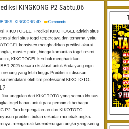
rediksi KINGKONG P2 Sabtu,06
REDIKSI KINGKONG 4D
Comments
ediksi KIKOTOGEL. Prediksi KIKOTOGEL adalah situs
rasal dari situs togel terpercaya dan ternama, yaitu
TOGEL konsisten menghadirkan prediksi akurat
ngka, master paito, hingga komunitas togel resmi
ri ini, KIKOTOGEL kembali menghadirkan
R 2025 secara eksklusif untuk Anda yang ingin
menang yang lebih tinggi. Prediksi ini disusun
alisa mendalam oleh tim profesional KIKOTOTO.
EL?
fitur unggulan dari KIKOTOTO yang secara khusus
gka togel harian untuk para pemain di berbagai
NG P2. Tim berpengalaman dari KIKOTOTO
nyusun prediksi, bukan sekadar menebak angka.
elumnya, mengamati kecenderungan angka yang sering