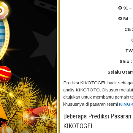
✪ 91 – 
✪ 54 – 
CB 2
TWI
Shio 
Selalu Utam
Prediksi KIKOTOGEL hadir sebagai 
analis KIKOTOTO. Disusun melalui r
ditujukan untuk membantu pemain t
khususnya di pasaran resmi
KING
Beberapa Prediksi Pasaran 
KIKOTOGEL