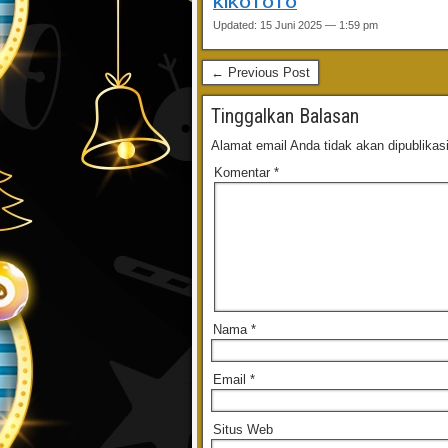
KIKOTOTO
Updated: 15 Juni 2025 — 1:59 pm
← Previous Post
Tinggalkan Balasan
Alamat email Anda tidak akan dipublikas
Komentar
*
Nama
*
Email
*
Situs Web