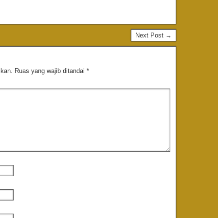
Next Post →
ikan.
Ruas yang wajib ditandai
*