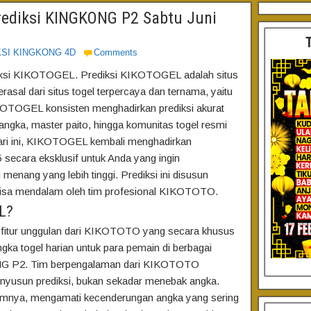
rediksi KINGKONG P2 Sabtu Juni
SI KINGKONG 4D
Comments
ediksi KIKOTOGEL. Prediksi KIKOTOGEL adalah situs
rasal dari situs togel terpercaya dan ternama, yaitu
TOGEL konsisten menghadirkan prediksi akurat
ngka, master paito, hingga komunitas togel resmi
ari ini, KIKOTOGEL kembali menghadirkan
 secara eksklusif untuk Anda yang ingin
menang yang lebih tinggi. Prediksi ini disusun
alisa mendalam oleh tim profesional KIKOTOTO.
EL?
fitur unggulan dari KIKOTOTO yang secara khusus
gka togel harian untuk para pemain di berbagai
NG P2. Tim berpengalaman dari KIKOTOTO
nyusun prediksi, bukan sekadar menebak angka.
elumnya, mengamati kecenderungan angka yang sering