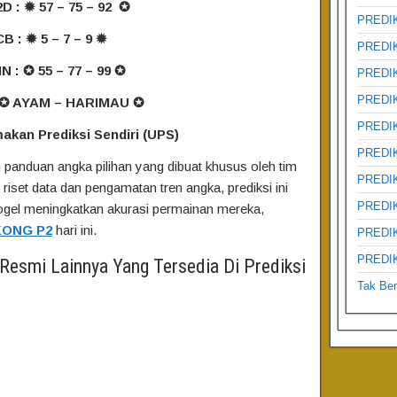
D : ✹ 57 – 75 – 92 ✪
PREDIK
CB : ✹ 5 – 7 – 9 ✹
PREDI
N : ✪ 55 – 77 – 99 ✪
PREDI
PREDI
: ✪ AYAM – HARIMAU ✪
PREDI
akan Prediksi Sendiri (UPS)
PREDI
panduan angka pilihan yang dibuat khusus oleh tim
PREDI
iset data dan pengamatan tren angka, prediksi ini
PREDI
ogel meningkatkan akurasi permainan mereka,
KONG P2
hari ini.
PREDI
PREDI
Resmi Lainnya Yang Tersedia Di Prediksi
Tak Ber