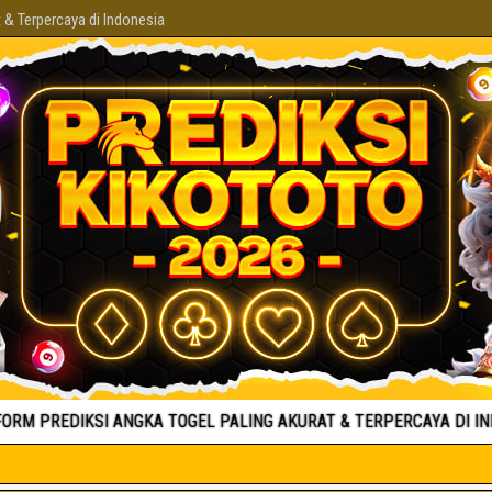
 & Terpercaya di Indonesia
IKSI ANGKA TOGEL PALING AKURAT & TERPERCAYA DI INDONESIA 