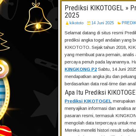
Prediksi KIKOTOGEL » P
2025
kikototo
14 Juni 2025
PREDIK
Selamat datang di situs resmi Pr
prediksi angka togel andalan yang be
KIKOTOTO. Sejak tahun 2018, KIKO
yang membuat para pemain, analis a
percaya penuh pada layanannya. H
KINGKONG P2
Sabtu, 14 Juni 2025
mendapatkan angka jitu dan peluang 
berdasarkan data real-time dan an
Apa Itu Prediksi KIKOTOG
Prediksi KIKOTOGEL
merupakan 
menyajikan informasi dan analisa an
pasaran resmi, termasuk KINGKO
mengolah data terpercaya untuk me
Mereka meneliti histori result seb