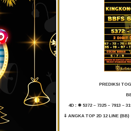
PREDIKSI TOG
BB
4D : ✹ 5372 – 7325 – 7913 – 3
⇓ ANGKA TOP 2D 12 LINE (BB)