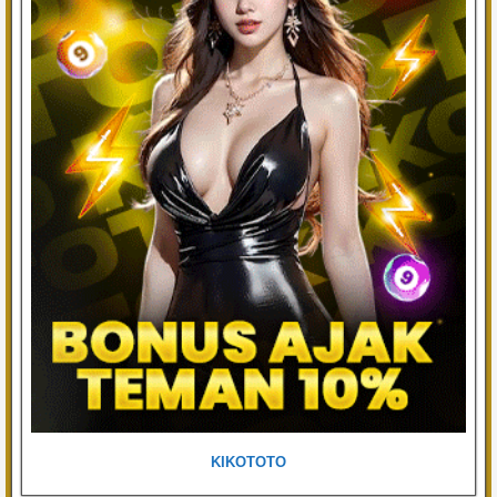
KIKOTOTO