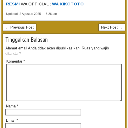
RESMI
WA OFFICIAL :
WA KIKOTOTO
Updated: 2 Agustus 2025 — 6:26 am
← Previous Post
Next Post →
Tinggalkan Balasan
Alamat email Anda tidak akan dipublikasikan.
Ruas yang wajib
ditandai
*
Komentar
*
Nama
*
Email
*