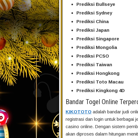
Prediksi Bullseye
Prediksi Sydney
Prediksi China
Prediksi Japan
Prediksi Singapore
Prediksi Mongolia
Prediksi PCSO
Prediksi Taiwan
Prediksi Hongkong
Prediksi Toto Macau
Prediksi Kingkong 4D
Bandar Togel Online Terp
KIKOTOTO
adalah bandar judi on
registrasi dan login untuk berbagai j
casino online. Dengan sistem pem
akan diproses dalam hitungan meni