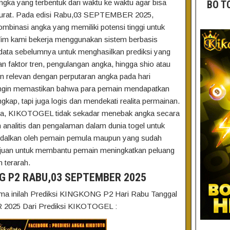
ngka yang terbentuk dari waktu ke waktu agar bisa
BO T
urat.
Pada edisi Rabu,03 SEPTEMBER 2025,
inasi angka yang memiliki potensi tinggi untuk
im kami bekerja menggunakan sistem berbasis
n data sebelumnya untuk menghasilkan prediksi yang
 faktor tren, pengulangan angka, hingga shio atau
 relevan dengan perputaran angka pada hari
 ingin memastikan bahwa para pemain mendapatkan
gkap, tapi juga logis dan mendekati realita permainan.
nnya, KIKOTOGEL tidak sekadar menebak angka secara
nalitis dan pengalaman dalam dunia togel untuk
andalkan oleh pemain pemula maupun yang sudah
ujuan untuk membantu pemain meningkatkan peluang
 terarah.
G P2 RABU,03 SEPTEMBER 2025
ama inilah Prediksi KINGKONG P2 Hari Rabu Tanggal
025 Dari Prediksi KIKOTOGEL :