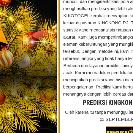
muncul, dan mengidentifikasi pola a
menghasilkan prediksi yang lebih ak
KIKOTOGEL kembali menyajikan komb
keluar di pasaran KINGKONG P2. T
statistik yang menganalisis ratusa
akurat. Kami juga mempertimbangkan
elemen keberuntungan yang mungkin
tersebut. Dengan metode ini, kami
referensi angka yang tidak hanya len
Berbeda dari layanan prediksi lai
acak. Kami memadukan pendekatan a
menciptakan prediksi yang bisa di
berpengalaman. Prediksi kami bert
menangnya dengan lebih cerdas dan
PREDIKSI KINGKON
Oleh karena itu tanpa menunggu l
03 SEPTEMBER 2