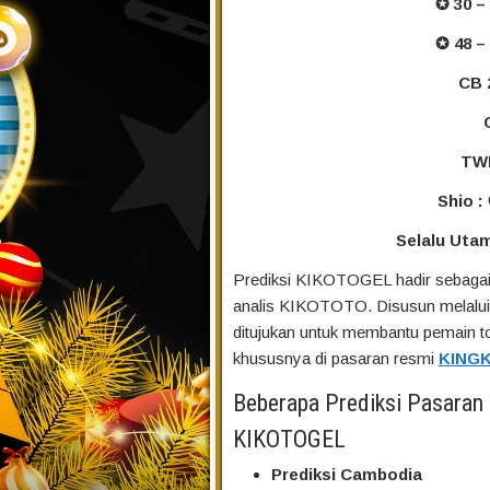
✪ 30 – 
✪ 48 – 
CB 2
TWI
Shio 
Selalu Utam
Prediksi KIKOTOGEL hadir sebagai 
analis KIKOTOTO. Disusun melalui r
ditujukan untuk membantu pemain t
khususnya di pasaran resmi
KING
Beberapa Prediksi Pasaran 
KIKOTOGEL
Prediksi Cambodia