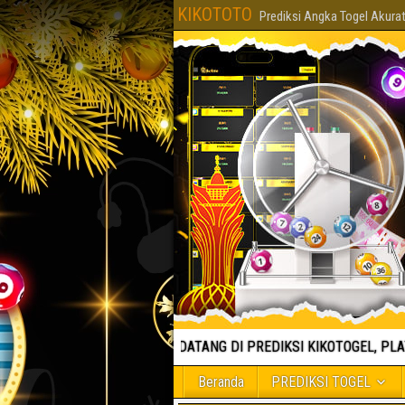
KIKOTOTO
Prediksi Angka Togel Akurat
SELAMAT DATANG DI PREDIKSI KIKOTOGEL, PLATFORM PRED
Beranda
PREDIKSI TOGEL