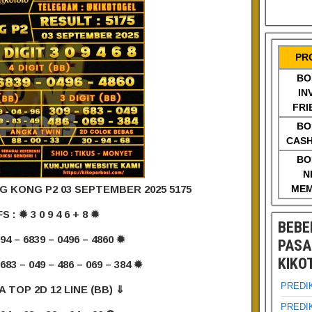
PR
BO
IN
FRI
BO
CAS
BO
N
G KONG P2 03 SEPTEMBER 2025
5175
ME
S : ✹ 3 0 9 4 6 + 8 ✹
BEBE
094 – 6839 – 0496 – 4860 ✹
PASA
KIKO
 683 – 049 – 486 – 069 – 384 ✹
PREDI
 TOP 2D 12 LINE (BB) ⇓
PREDI