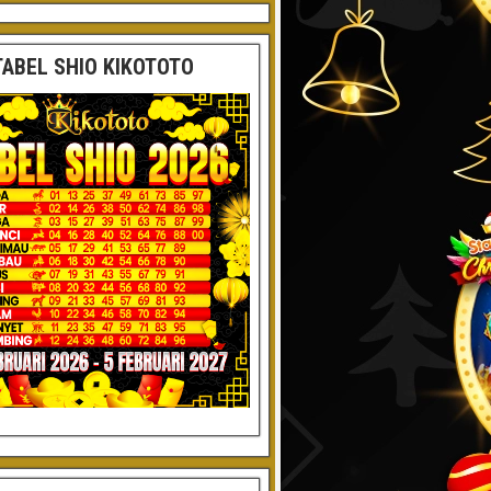
TABEL SHIO KIKOTOTO