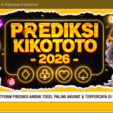
 & Terpercaya di Indonesia
IKSI ANGKA TOGEL PALING AKURAT & TERPERCAYA DI INDONESIA