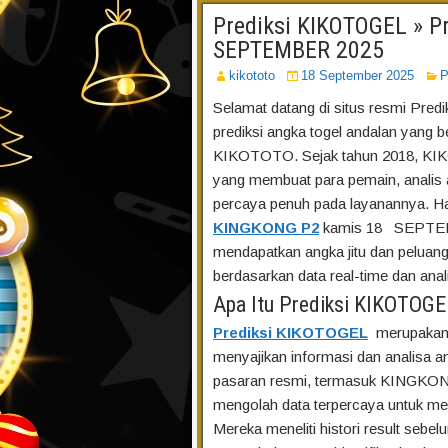
Prediksi KIKOTOGEL » P
SEPTEMBER 2025
kikototo
18 September 2025
P
Selamat datang di situs resmi Pr
prediksi angka togel andalan yang be
KIKOTOTO. Sejak tahun 2018, KIKO
yang membuat para pemain, analis a
percaya penuh pada layanannya.
Ha
KINGKONG P2
kamis 18 SEPTEMBE
mendapatkan angka jitu dan peluang 
berdasarkan data real-time dan an
Apa Itu Prediksi KIKOTOG
Prediksi KIKOTOGEL
merupakan 
menyajikan informasi dan analisa an
pasaran resmi, termasuk KINGKO
mengolah data terpercaya untuk me
Mereka meneliti histori result seb