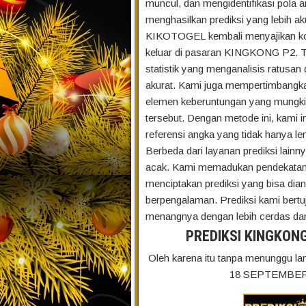
muncul, dan mengidentifikasi pola a
menghasilkan prediksi yang lebih ak
KIKOTOGEL kembali menyajikan komb
keluar di pasaran KINGKONG P2. T
statistik yang menganalisis ratusa
akurat. Kami juga mempertimbangkan
elemen keberuntungan yang mungkin
tersebut. Dengan metode ini, kami
referensi angka yang tidak hanya len
Berbeda dari layanan prediksi lai
acak. Kami memadukan pendekatan a
menciptakan prediksi yang bisa di
berpengalaman. Prediksi kami bert
menangnya dengan lebih cerdas dan
PREDIKSI KINGKON
Oleh karena itu tanpa menunggu l
18 SEPTEMBER 2