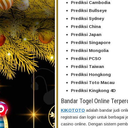
Prediksi Cambodia
Prediksi Bullseye
Prediksi Sydney
Prediksi China
Prediksi Japan
Prediksi Singapore
Prediksi Mongolia
Prediksi PCSO
Prediksi Taiwan
Prediksi Hongkong
Prediksi Toto Macau
Prediksi Kingkong 4D
Bandar Togel Online Terp
KIKOTOTO
adalah bandar judi on
registrasi dan login untuk berbagai j
casino online. Dengan sistem pem