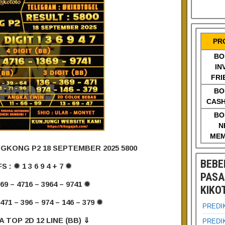
PR
BO
IN
FRI
BO
CAS
BO
N
ME
NGKONG P2 18 SEPTEMBER 2025
5800
BEBE
S : ✹ 1 3 6 9 4 + 7 ✹
PASA
369 – 4716 – 3964 – 9741 ✹
KIKO
 471 – 396 – 974 – 146 – 379 ✹
PREDI
 TOP 2D 12 LINE (BB) ⇓
PREDI