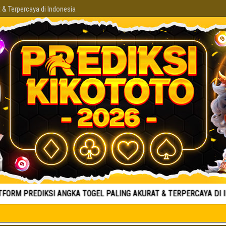
 & Terpercaya di Indonesia
IKSI ANGKA TOGEL PALING AKURAT & TERPERCAYA DI INDONESIA 