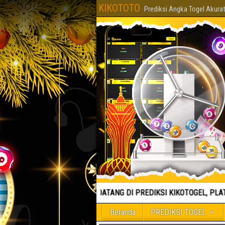
KIKOTOTO
Prediksi Angka Togel Akurat
SELAMAT DATANG DI PREDIKSI KIKOTOGEL, PLATFORM PRED
Beranda
PREDIKSI TOGEL