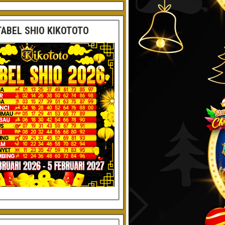
TABEL SHIO KIKOTOTO