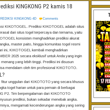
rediksi KINGKONG P2 kamis 18
REDIKSI KINGKONG 4D
Comments
ediksi KIKOTOGEL. Prediksi KIKOTOGEL adalah situs
rasal dari situs togel terpercaya dan ternama, yaitu
TOGEL konsisten menghadirkan prediksi akurat
ngka, master paito, hingga komunitas togel resmi
ri ini, KIKOTOGEL kembali menghadirkan
R 2025 secara eksklusif untuk Anda yang ingin
menang yang lebih tinggi. Prediksi ini disusun
alisa mendalam oleh tim profesional KIKOTOTO.
EL?
fitur unggulan dari KIKOTOTO yang secara khusus
gka togel harian untuk para pemain di berbagai
NG P2. Tim berpengalaman dari KIKOTOTO
nyusun prediksi, bukan sekadar menebak angka.
elumnya, mengamati kecenderungan angka yang sering