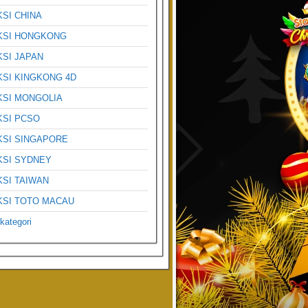
SI CHINA
KSI HONGKONG
KSI JAPAN
KSI KINGKONG 4D
KSI MONGOLIA
KSI PCSO
KSI SINGAPORE
KSI SYDNEY
KSI TAIWAN
KSI TOTO MACAU
kategori