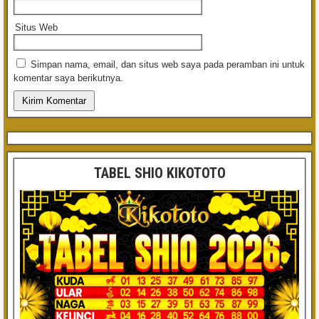
Situs Web
Simpan nama, email, dan situs web saya pada peramban ini untuk
komentar saya berikutnya.
TABEL SHIO KIKOTOTO