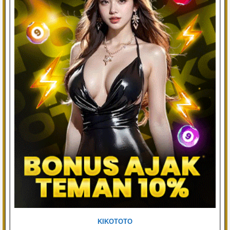
KIKOTOTO