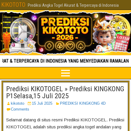
KIKOTOTO
Prediksi Angka Togel Akurat & Terpercaya di Indonesia
& TERPERCAYA DI INDONESIA YANG MENYEDIAKAN RAMALAN TERJIT
Prediksi KIKOTOGEL » Prediksi KINGKONG
P1Selasa,15 Juli 2025
kikototo
15 Juli 2025
PREDIKSI KINGKONG 4D
Comments
Selamat datang di situs resmi Prediksi KIKOTOGEL. Prediksi
KIKOTOGEL adalah situs prediksi angka togel andalan yang