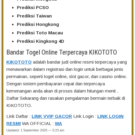
Prediksi PCSO
Prediksi Taiwan
Prediksi Hongkong
Prediksi Toto Macau
Prediksi Kingkong 4D
Bandar Togel Online Terpercaya KIKOTOTO
KIKOTOTO
adalah bandar judi online resmi terpercaya yang
menawarkan dalam registrasi dan login untuk berbagai jenis
permainan, seperti togel online, slot gacor, dan casino online.
Dengan sistem pembayaran cepat dan terpercaya
kemenangan anda akan di proses dalam hitungan menit .
Daftar Sekarang dan rasakan pengalaman bermain terbaik di
KIKOTOTO.
Link Daftar :
LINK VVIP GACOR
Link Login :
LINK LOGIN
RESMI
WA OFFICIAL :
WA
Updated: 1 September 2025 — 5:23 am