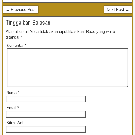
← Previous Post
Next Post →
Tinggalkan Balasan
Alamat email Anda tidak akan dipublikasikan.
Ruas yang wajib
ditandai
*
Komentar
*
Nama
*
Email
*
Situs Web