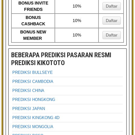
BONUS INVITE
10%
Daftar
FRIENDS
BONUS
10%
Daftar
CASHBACK
BONUS NEW
10%
Daftar
MEMBER
BEBERAPA PREDIKSI PASARAN RESMI
PREDIKSI KIKOTOTO
PREDIKSI BULLSEYE
PREDIKSI CAMBODIA
PREDIKSI CHINA
PREDIKSI HONGKONG
PREDIKSI JAPAN
PREDIKSI KINGKONG 4D
PREDIKSI MONGOLIA