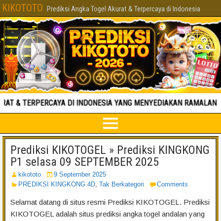
KIKOTOTO
Prediksi Angka Togel Akurat & Terpercaya di Indonesia
& TERPERCAYA DI INDONESIA YANG MENYEDIAKAN RAMALAN TERJIT
Prediksi KIKOTOGEL » Prediksi KINGKONG
P1 selasa 09 SEPTEMBER 2025
kikototo
9 September 2025
PREDIKSI KINGKONG 4D
,
Tak Berkategori
Comments
Selamat datang di situs resmi Prediksi KIKOTOGEL. Prediksi
KIKOTOGEL adalah situs prediksi angka togel andalan yang