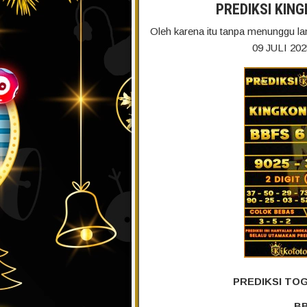
PREDIKSI KING
Oleh karena itu tanpa menunggu l
09 JULI 202
PREDIKSI TOG
BB