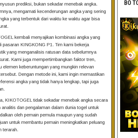
BO T
nyusun prediksi, bukan sekadar menebak angka.
elumnya, mengamati kecenderungan angka yang sering
ngka yang terbentuk dari waktu ke waktu agar bisa
urat.
OTOGEL kembali menyajikan kombinasi angka yang
ar di pasaran KINGKONG P1. Tim kami bekerja
stik yang menganalisis ratusan data sebelumnya
kurat. Kami juga mempertimbangkan faktor tren,
au elemen keberuntungan yang mungkin relevan
tersebut. Dengan metode ini, kami ingin memastikan
rensi angka yang tidak hanya lengkap, tapi juga
an.
nnya, KIKOTOGEL tidak sekadar menebak angka secara
nalitis dan pengalaman dalam dunia togel untuk
andalkan oleh pemain pemula maupun yang sudah
ujuan untuk membantu pemain meningkatkan peluang
 terarah.