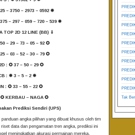
PREDIK
025 – 3750 – 2973 – 0592 ✹
PREDI
 375 – 297 – 059 – 720 – 539 ✹
PREDI
 TOP 2D 12 LINE (BB) ⇓
PREDI
50 – 29 – 73 – 05 – 92 ✪
PREDI
PREDI
25 – 03 – 52 – 30 – 79 ✪
PREDI
D : ✪ 37 – 50 – 29 ✪
PREDI
CB : ✹ 3 – 5 – 2 ✹
PREDI
N : ✪ 33 – 55 – 22 ✪
PREDI
: ✪ KERBAU – NAGA ✪
Tak Ber
akan Prediksi Sendiri (UPS)
panduan angka pilihan yang dibuat khusus oleh tim
iset data dan pengamatan tren angka, prediksi ini
ogel meningkatkan akurasi permainan mereka,