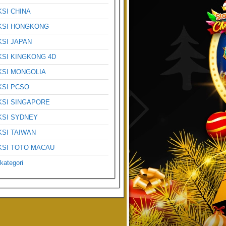
SI CHINA
KSI HONGKONG
KSI JAPAN
KSI KINGKONG 4D
KSI MONGOLIA
KSI PCSO
KSI SINGAPORE
KSI SYDNEY
KSI TAIWAN
KSI TOTO MACAU
kategori