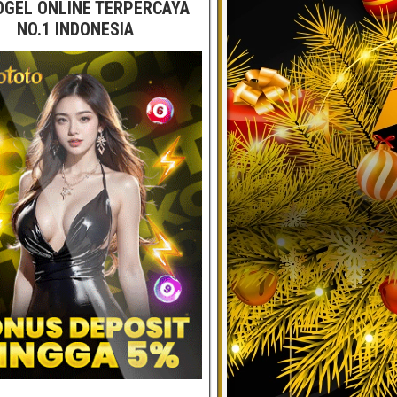
OGEL ONLINE TERPERCAYA
NO.1 INDONESIA