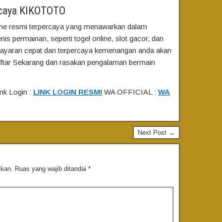
ercaya KIKOTOTO
line resmi terpercaya yang menawarkan dalam
enis permainan, seperti togel online, slot gacor, dan
bayaran cepat dan terpercaya kemenangan anda akan
Daftar Sekarang dan rasakan pengalaman bermain
nk Login :
LINK LOGIN RESMI
WA OFFICIAL :
WA
Next Post →
ikan.
Ruas yang wajib ditandai
*