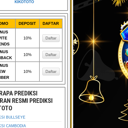
KIKOTOTO
OMO
DEPOSIT
DAFTAR
NUS
VITE
10%
Daftar
ENDS
NUS
10%
Daftar
HBACK
NUS
EW
10%
Daftar
MBER
RAPA PREDIKSI
RAN RESMI PREDIKSI
TOTO
KSI BULLSEYE
KSI CAMBODIA