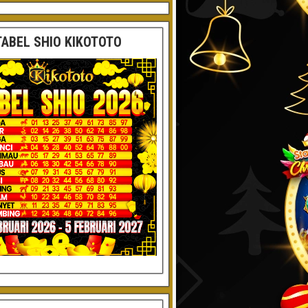
TABEL SHIO KIKOTOTO